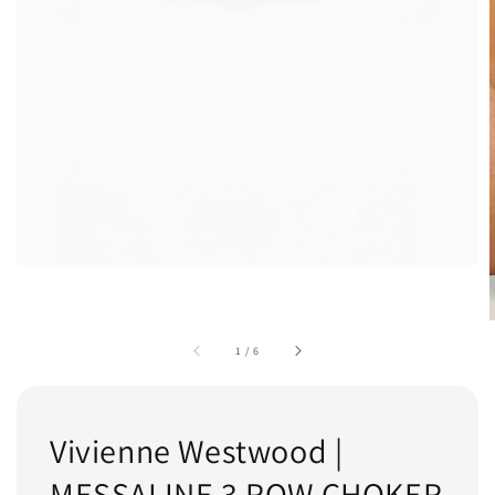
1
/
6
Vivienne Westwood |
MESSALINE 3 ROW CHOKER