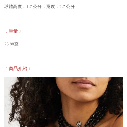
球體高度：1.7 公分，寬度：2.7 公分
﹝重量﹞
25.98克
﹝商品介紹﹞