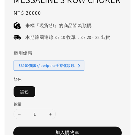
Regular
NT$ 20000
price
未標『現貨📦』的商品皆為預購
本期韓國連線 8 / 10 收單，8 / 20 - 22 出貨
適用優惠
$39加價購 // peripera 手持化妝鏡
顏色
黑色
數量
加入購物車