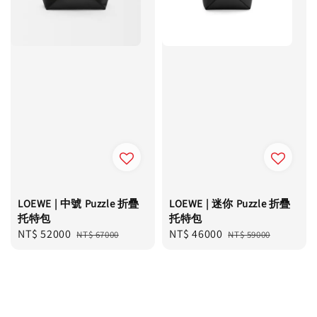
LOEWE | 中號 Puzzle 折疊
LOEWE | 迷你 Puzzle 折疊
托特包
托特包
Sale
NT$ 52000
Regular
Sale
NT$ 46000
Regular
NT$ 67000
NT$ 59000
price
price
price
price