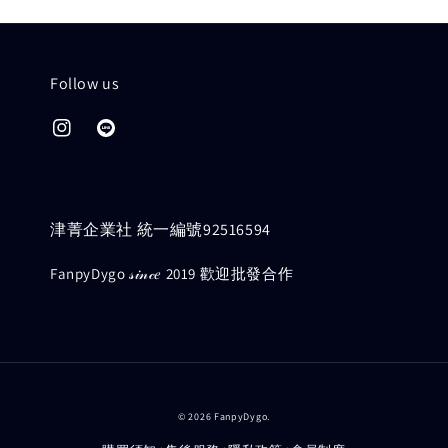
Follow us
津菁企業社 統一編號92516594
FanpyDygo 𝓈𝒾𝓃𝒸𝑒 2019 歡迎批發合作
© 2026 FanpyDygo.