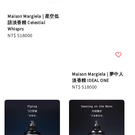
Maison Margiela | 星空低
語淡香精 Celestial
Whisprs
Regular
NT$ 518000
price
Maison Margiela | 夢中人
淡香精 IDEAL ONE
Regular
NT$ 518000
price