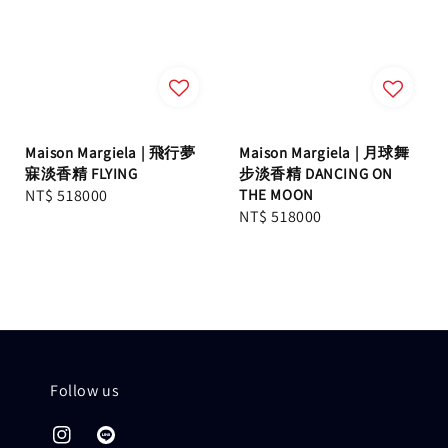
Maison Margiela | 飛行夢
Maison Margiela | 月球舞
寐淡香精 FLYING
步淡香精 DANCING ON
Regular
NT$ 518000
THE MOON
Regular
NT$ 518000
price
price
Follow us