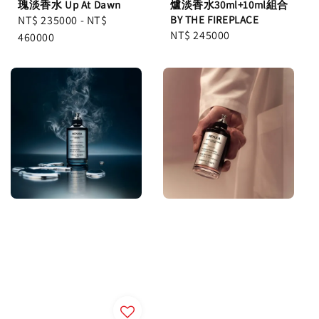
瑰淡香水 Up At Dawn
爐淡香水30ml+10ml組合
Regular
NT$ 235000
-
NT$
BY THE FIREPLACE
Regular
NT$ 245000
price
460000
price