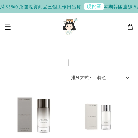
現貨區
滿 $3500 免運
現貨商品三個工作日出貨
本期韓國連線 8 / 1
I
排列方式 :