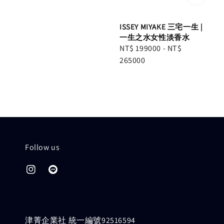
ISSEY MIYAKE 三宅一生 |
一生之水女性淡香水
Regular
NT$ 199000
-
NT$
price
265000
Follow us
津菁企業社 統一編號92516594