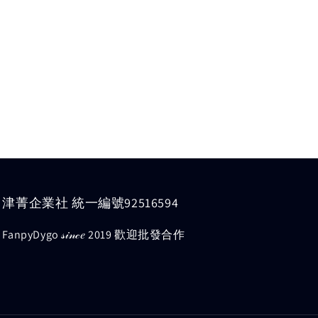
津菁企業社 統一編號92516594
FanpyDygo 𝓈𝒾𝓃𝒸𝑒 2019 歡迎批發合作