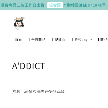
現貨商品三個工作日出貨
本期韓國連線 8 / 10 收單，8 
現貨區
首頁
▏全部商品
▏現貨區
▏折扣 𝐢𝐧𝐠
▏商品
A'DDICT
抱歉，該類別還未有任何商品。