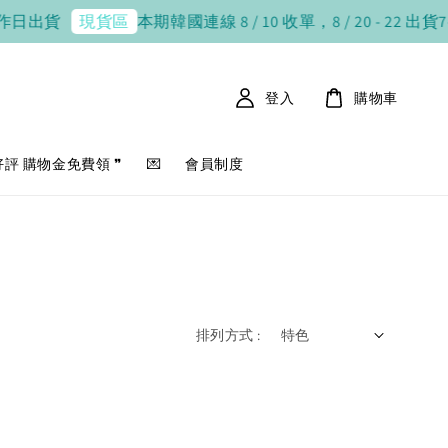
作日出貨
本期韓國連線 8 / 10 收單，8 / 20 - 22 出貨
7
現貨區
登入
購物車
好評 購物金免費領 ❞
💌
會員制度
排列方式 :