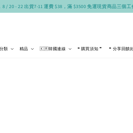
/ 20 - 22 出貨
7-11 運費 $38，滿 $3500 免運
現貨商品三個工
分類
精品
🇰🇷韓國連線
❝ 購買須知 ❞
❝ 分享回饋