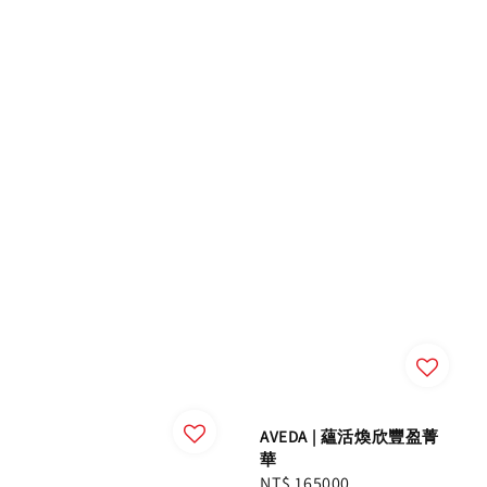
AVEDA | 蘊活煥欣豐盈菁
華
Regular
NT$ 165000