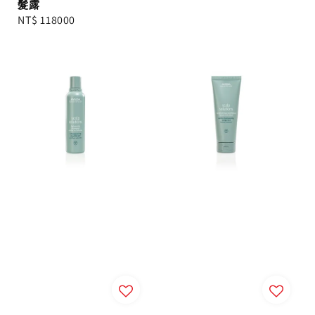
髮露
Regular
NT$ 118000
price