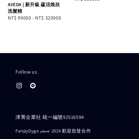
AVEDA | 新升級 蘊活煥欣
price
洗髮精
Regular
NT$ 99000
-
NT$ 320000
price
Follow us
津菁企業社 統一編號92516594
FanpyDygo 𝓈𝒾𝓃𝒸𝑒 2019 歡迎批發合作