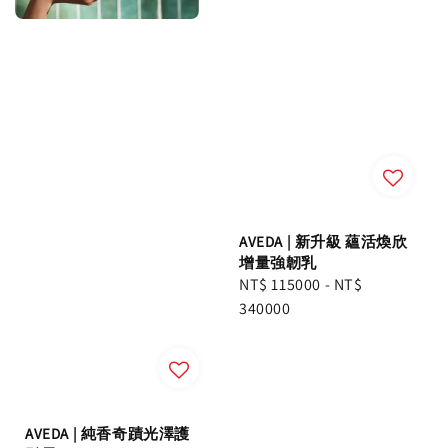
AVEDA | 新升級 蘊活煥欣
增量強韌乳
Regular
NT$ 115000
-
NT$
price
340000
AVEDA | 純香奇蹟光澤護