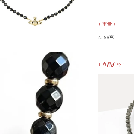
﹝重量﹞
25.98克
﹝商品介紹﹞