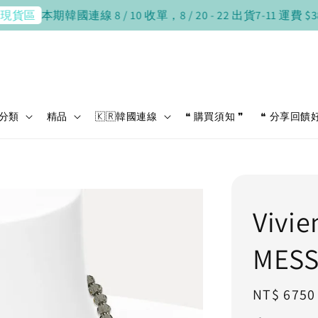
本期韓國連線 8 / 10 收單，8 / 20 - 22 出貨
7-11 運費 $38，滿
區
分類
精品
🇰🇷韓國連線
❝ 購買須知 ❞
❝ 分享回饋
Vivi
MESS
Regular
NT$ 6750
price