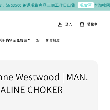
 $3500 免運
現貨商品三個工作日出貨
本期韓國連線 8 / 
現貨區
登入
購物車
好評 購物金免費領 ❞
💌
會員制度
enne Westwood | MAN.
ALINE CHOKER