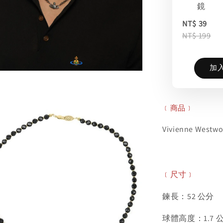
鏡
NT$ 39
NT$ 199
加
﹝商品﹞
Vivienne Westw
﹝尺寸﹞
鍊長：52 公分
球體高度：1.7 