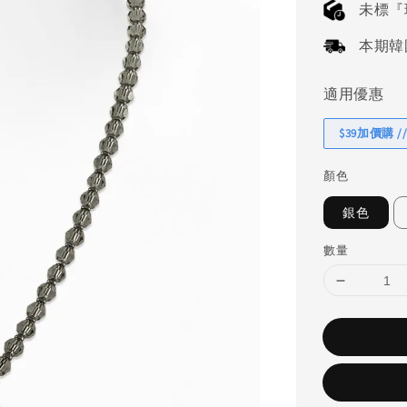
未標『
本期韓國連
適用優惠
$39加價購 //
顏色
銀色
數量