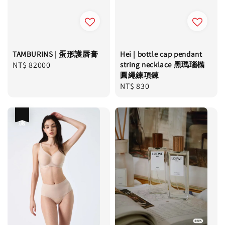
TAMBURINS | 蛋形護唇膏
Hei | bottle cap pendant
Regular
NT$ 82000
string necklace 黑瑪瑙橢
圓繩鍊項鍊
price
Regular
NT$ 830
price
優惠