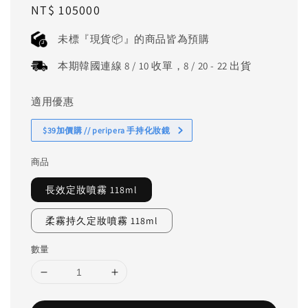
Regular
NT$ 105000
price
未標『現貨📦』的商品皆為預購
本期韓國連線 8 / 10 收單，8 / 20 - 22 出貨
適用優惠
$39加價購 // peripera 手持化妝鏡
商品
長效定妝噴霧 118ml
柔霧持久定妝噴霧 118ml
數量