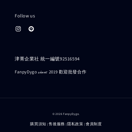
Follow us
津菁企業社 統一編號92516594
FanpyDygo 𝓈𝒾𝓃𝒸𝑒 2019 歡迎批發合作
© 2026 FanpyDygo.
購買須知
售後服務
隱私政策
會員制度
|
|
|