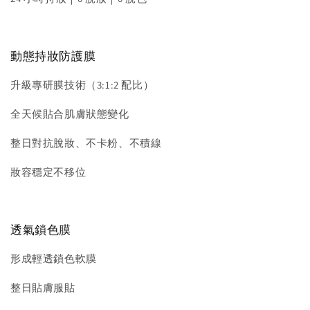
動態持妝防護膜
升級專研膜技術（3:1:2 配比）
全天候貼合肌膚狀態變化
整日對抗脫妝、不卡粉、不積線
妝容穩定不移位
透氣鎖色膜
形成輕透鎖色軟膜
整日貼膚服貼