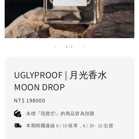
1
/
1
UGLYPROOF | 月光香水
MOON DROP
Regular
NT$ 198000
price
未標『現貨📦』的商品皆為預購
本期韓國連線 8 / 10 收單，8 / 20 - 22 出貨