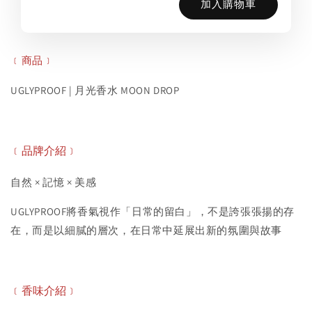
加入購物車
﹝商品﹞
UGLYPROOF | 月光香水 MOON DROP
﹝品牌介紹﹞
自然 × 記憶 × 美感
UGLYPROOF將香氣視作「日常的留白」，不是誇張張揚的存
在，而是以細膩的層次，在日常中延展出新的氛圍與故事
﹝香味
介紹
﹞