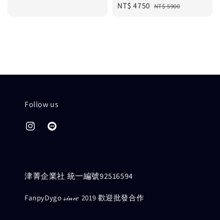
Sale
NT$ 4750
Regular
price
price
NT$ 5900
price
price
Follow us
津菁企業社 統一編號92516594
FanpyDygo 𝓈𝒾𝓃𝒸𝑒 2019 歡迎批發合作