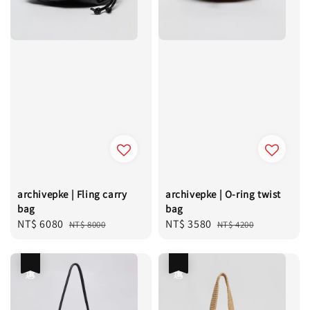
archivepke | Fling carry
archivepke | O-ring twist
bag
bag
Sale
NT$ 6080
Regular
Sale
NT$ 3580
Regular
NT$ 8000
NT$ 4200
price
price
price
price
優惠
優惠