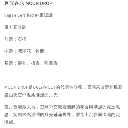
月光香水 MOON DROP
Vegan Certified 純素認證
東方花香調
前調：石榴
中調：鳶尾花、鈴蘭
基調：麝香、檀香、龍涎香
MOON DROP是UGLYPROOF的代表性香氛，靈感來自濟州島新
星山夜空中溫柔瀰漫的月光。
當月色灑落大地，空氣中交織著細膩的花香與潮濕的泥土氣
息，宛如水汽浸潤的月光鋪滿視野，營造出沉靜而深邃的沉
浸感。