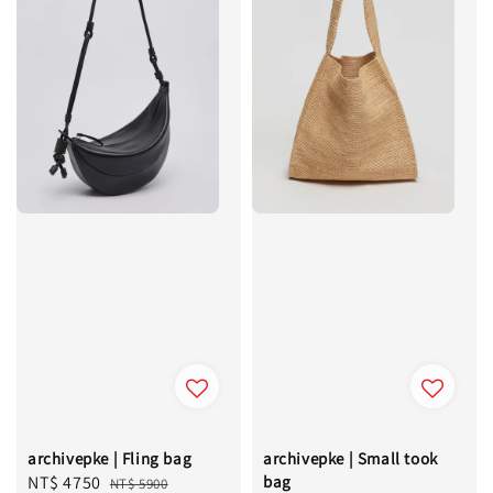
archivepke | Fling bag
archivepke | Small took
Sale
NT$ 4750
Regular
bag
NT$ 5900