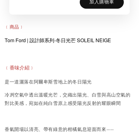
加入購物車
﹝商品﹞
Tom Ford | 設計師系列-冬日光芒 SOLEIL NEIGE
﹝香味
介紹
﹞
是一道灑落在阿爾卑斯雪地上的冬日陽光
冷冽空氣中透出溫暖光芒，交織出陽光、白雪與高山空氣的
對比美感，宛如在純白雪原上感受陽光反射的耀眼瞬間
香氣開場以清亮、帶有綠意的柑橘氣息迎面而來——