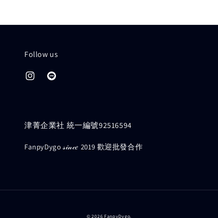
Follow us
津菁企業社 統一編號92516594
FanpyDygo 𝓈𝒾𝓃𝒸𝑒 2019 歡迎批發合作
© 2026 FanpyDygo.