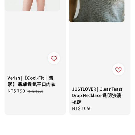
Verish |【Cool-Fit｜隱
形】 親膚透氣平口內衣
JUSTLOVER | Clear Tears
Sale
NT$ 790
Regular
NT$ 1300
Drop Necklace 透明淚滴
price
price
項鍊
Regular
NT$ 1050
price