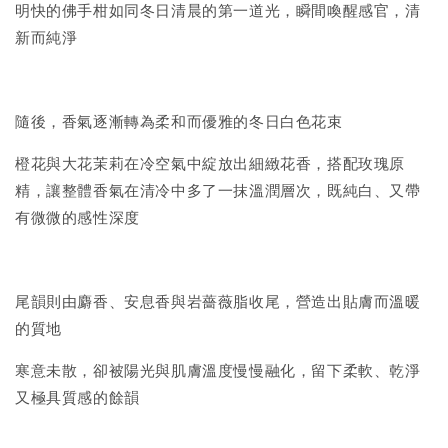
明快的佛手柑如同冬日清晨的第一道光，瞬間喚醒感官，清
新而純淨
隨後，香氣逐漸轉為柔和而優雅的冬日白色花束
橙花與大花茉莉在冷空氣中綻放出細緻花香，搭配玫瑰原
精，讓整體香氣在清冷中多了一抹溫潤層次，既純白、又帶
有微微的感性深度
尾韻則由麝香、安息香與岩薔薇脂收尾，營造出貼膚而溫暖
的質地
寒意未散，卻被陽光與肌膚溫度慢慢融化，留下柔軟、乾淨
又極具質感的餘韻