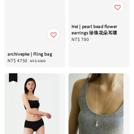
Hei | pearl bead flower
earrings 珍珠花朵耳環
Regular
NT$ 780
price
archivepke | Fling bag
Sale
NT$ 4750
Regular
NT$ 5900
price
price
優惠