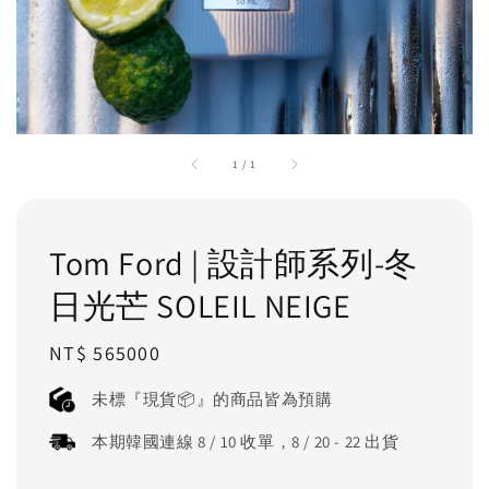
1
/
1
Tom Ford | 設計師系列-冬
日光芒 SOLEIL NEIGE
Regular
NT$ 565000
price
未標『現貨📦』的商品皆為預購
本期韓國連線 8 / 10 收單，8 / 20 - 22 出貨