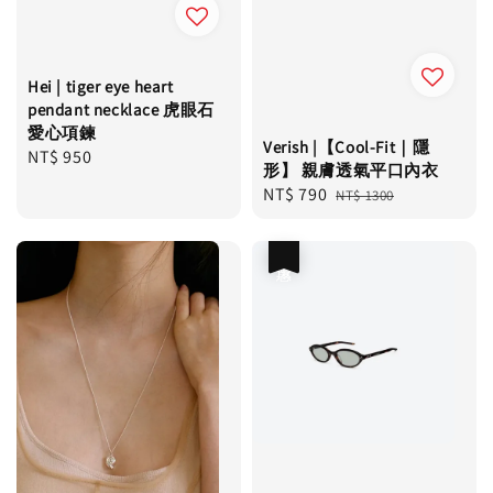
Hei | tiger eye heart
pendant necklace 虎眼石
愛心項鍊
Verish |【Cool-Fit｜隱
Regular
NT$ 950
形】 親膚透氣平口內衣
price
Sale
NT$ 790
Regular
NT$ 1300
price
price
優惠