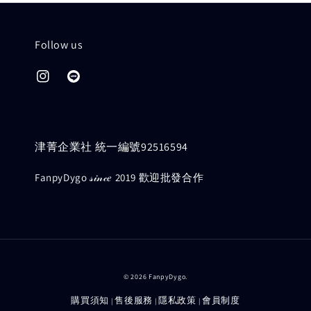
Follow us
津菁企業社 統一編號92516594
FanpyDygo 𝓈𝒾𝓃𝒸𝑒 2019 歡迎批發合作
© 2026 FanpyDygo.
購買須知
售後服務
隱私政策
會員制度
|
|
|