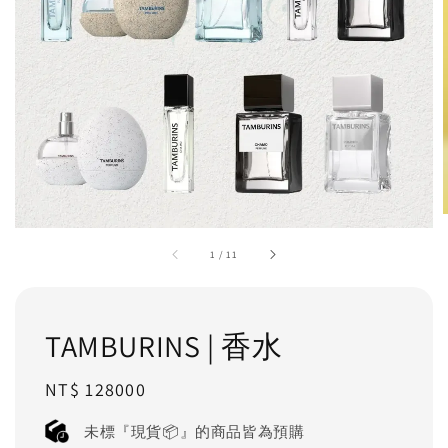
1
/
11
TAMBURINS | 香水
Regular
NT$ 128000
price
未標『現貨📦』的商品皆為預購