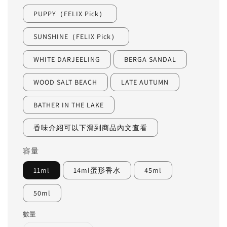
PUPPY（FELIX Pick）
SUNSHINE（FELIX Pick）
WHITE DARJEELING
BERGA SANDAL
WOOD SALT BEACH
LATE AUTUMN
BATHER IN THE LAKE
香味介紹可以下滑到商品內文查看
容量
11ml
14ml蛋形香水
45ml
50ml
數量