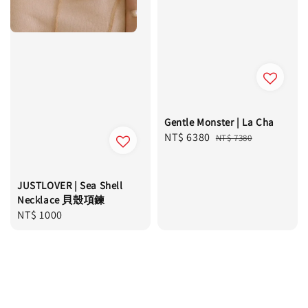
Gentle Monster | La Cha
Sale
NT$ 6380
Regular
NT$ 7380
price
price
JUSTLOVER | Sea Shell
Necklace 貝殼項鍊
Regular
NT$ 1000
price