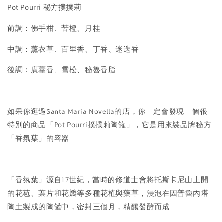
Pot Pourri 秘方撲撲莉
前調：佛手柑、苦橙、月桂
中調：薰衣草、百里香、丁香、迷迭香
後調：廣藿香、雪松、秘魯香脂
如果你逛過Santa Maria Novella的店，你一定會發現一個很
特別的商品「Pot Pourri撲撲莉陶罐」，它是用來裝品牌秘方
「香氛葉」的容器
「香氛葉」源自17世紀，當時的修道士會將托斯卡尼山上開
的花苞、葉片和花瓣等多種花植與藥草，浸泡在因普魯內塔
陶土製成的陶罐中，密封三個月，精釀發酵而成