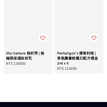
Shu Uemura 植村秀 | 無
Penhaligon's 潘海利根 |
極限保濕妝前乳
香氛圖書館魔幻配方禮盒
Regular
NT$ 128000
2ml x 6
Regular
NT$ 125000
price
price