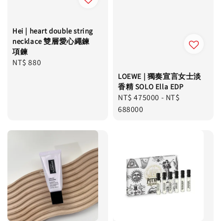
Hei | heart double string
necklace 雙層愛心繩鍊
項鍊
Regular
NT$ 880
price
LOEWE | 獨奏宣言女士淡
香精 SOLO Ella EDP
Regular
NT$ 475000
-
NT$
price
688000