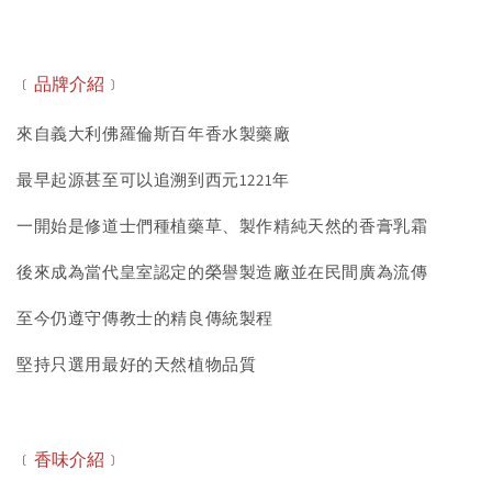
﹝品牌介紹﹞
來自義大利佛羅倫斯百年香水製藥廠
最早起源甚至可以追溯到西元1221年
一開始是修道士們種植藥草、製作精純天然的香膏乳霜
後來成為當代皇室認定的榮譽製造廠並在民間廣為流傳
至今仍遵守傳教士的精良傳統製程
堅持只選用最好的天然植物品質
﹝香味介紹﹞