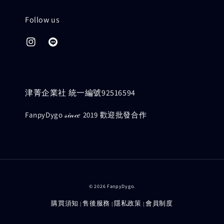
Follow us
津菁企業社 統一編號92516594
FanpyDygo 𝓈𝒾𝓃𝒸𝑒 2019 歡迎批發合作
© 2026 FanpyDygo.
購買須知
售後服務
隱私政策
會員制度
|
|
|