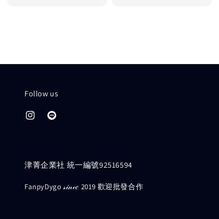
price
Follow us
津菁企業社 統一編號92516594
FanpyDygo 𝓈𝒾𝓃𝒸𝑒 2019 歡迎批發合作