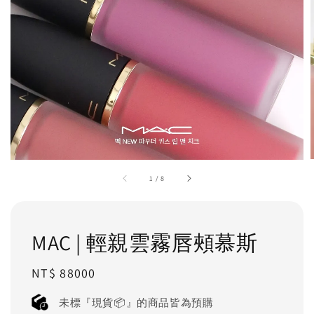
1
/
8
MAC | 輕親雲霧唇頰慕斯
Regular
NT$ 88000
price
未標『現貨📦』的商品皆為預購