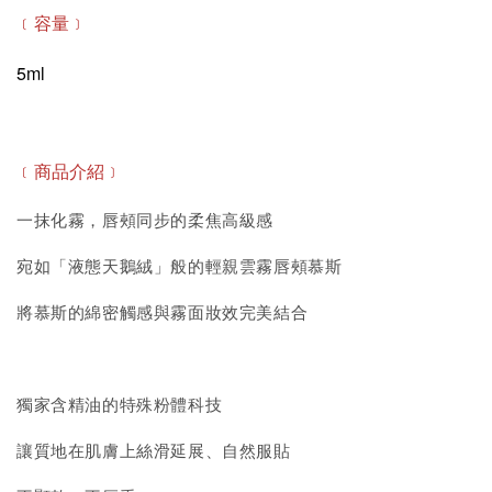
﹝容量﹞
5ml
﹝商品介紹﹞
一抹化霧，唇頰同步的柔焦高級感
宛如「液態天鵝絨」般的輕親雲霧唇頰慕斯
將慕斯的綿密觸感與霧面妝效完美結合
獨家含精油的特殊粉體科技
讓質地在肌膚上絲滑延展、自然服貼