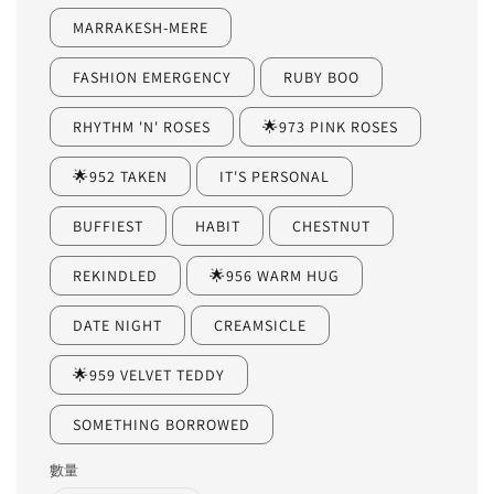
MARRAKESH-MERE
FASHION EMERGENCY
RUBY BOO
RHYTHM 'N' ROSES
🌟973 PINK ROSES
🌟952 TAKEN
IT'S PERSONAL
BUFFIEST
HABIT
CHESTNUT
REKINDLED
🌟956 WARM HUG
DATE NIGHT
CREAMSICLE
🌟959 VELVET TEDDY
SOMETHING BORROWED
數量