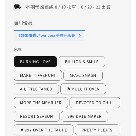
本期韓國連線 8 / 10 收單，8 / 20 - 22 出貨
適用優惠
$39加價購 // peripera 手持化妝鏡
色號
BURNING LOVE
BILLION $ SMILE
MAKE IT FASHUN!
M·A·C SMASH
A LITTLE TAMED
🌟MULL IT OVER
MORE THE MEHR-IER
DEVOTED TO CHILI
RESORT SEASON
996 DATE-MAKER
🌟997 OVER THE TAUPE
PRETTY PLEATS!