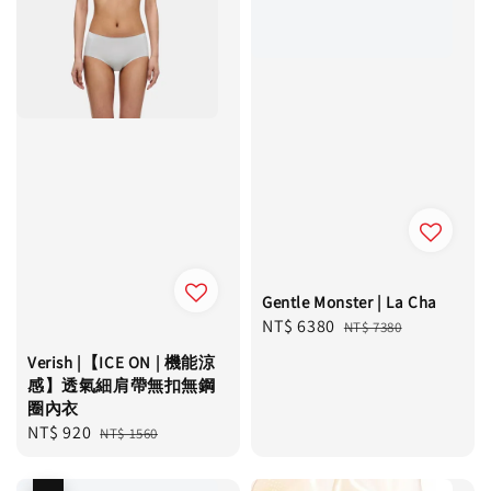
Gentle Monster | La Cha
Sale
NT$ 6380
Regular
NT$ 7380
price
price
Verish |【ICE ON | 機能涼
感】透氣細肩帶無扣無鋼
圈內衣
Sale
NT$ 920
Regular
NT$ 1560
price
price