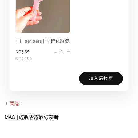
peripera | 手持化妝鏡
-
+
NT$ 39
NT$ 199
加入購物車
﹝商品﹞
MAC | 輕親雲霧唇頰慕斯