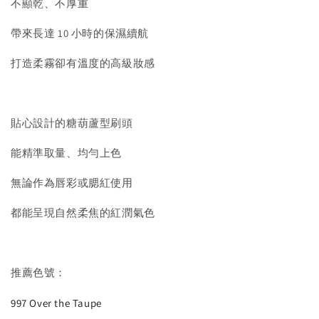
不顯乾、不厚重
帶來長達 10 小時的保濕續航
打造柔霧卻有溫度的高級妝感
貼心設計的糖葫蘆型刷頭
能精準取量、均勻上色
無論作為唇彩或腮紅使用
都能呈現自然柔焦的紅潤氣色
推薦色號：
997 Over the Taupe