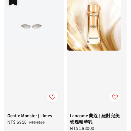
優惠
Gentle Monster | Limes
Lancome 蘭蔻 | 絕對完美
Sale
NT$ 6950
Regular
玫瑰精華乳
NT$ 8120
Regular
NT$ 588000
price
price