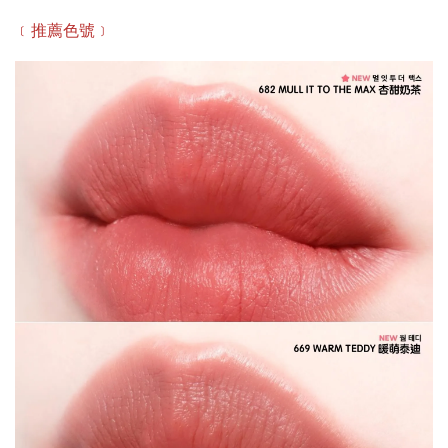
﹝推薦色號﹞