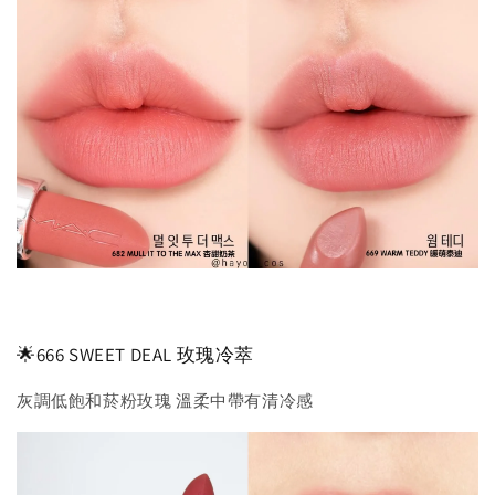
🌟666 SWEET DEAL 玫瑰冷萃
灰調低飽和菸粉玫瑰 溫柔中帶有清冷感