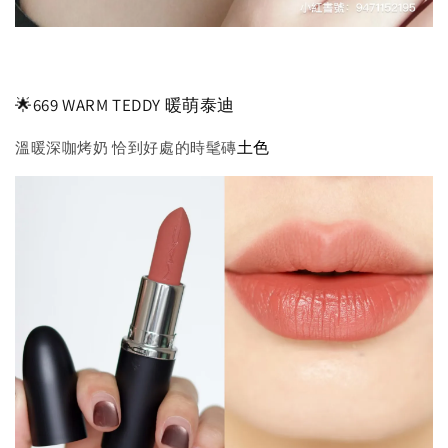
🌟669 WARM TEDDY 暖萌泰迪
土色
溫暖深咖烤奶 恰到好處的時髦磚