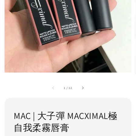
1
/
12
MAC | 大子彈 MACXIMAL極
自我柔霧唇膏