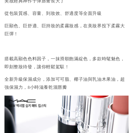
美妝經典神作子彈唇膏長大了
從包裝質感、容量、到妝效、舒適度等全面升級
巨顯色、巨舒適、巨持妝的柔霧妝感，在美妝界投下柔霧大
巨彈！
搭載高顯色色料因子，一抹滑順飽滿綻色，多款時髦魅色，
即刻整妝待發，讓你輕鬆駕馭！
全新升級保濕成分，添加可可脂、椰子油與乳油木果油，超
強保濕力，8小時滋養乾涸唇瓣