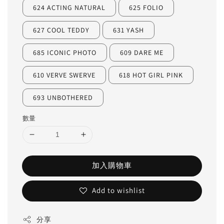
624 ACTING NATURAL
625 FOLIO
627 COOL TEDDY
631 YASH
685 ICONIC PHOTO
609 DARE ME
610 VERVE SWERVE
618 HOT GIRL PINK
693 UNBOTHERED
數量
加入購物車
Add to wishlist
分享