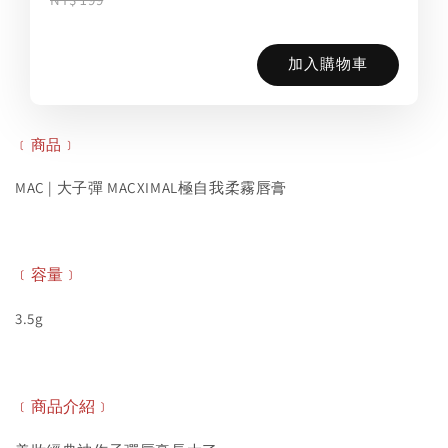
加入購物車
﹝商品﹞
MAC | 大子彈 MACXIMAL極自我柔霧唇膏
﹝容量﹞
3.5g
﹝商品介紹﹞