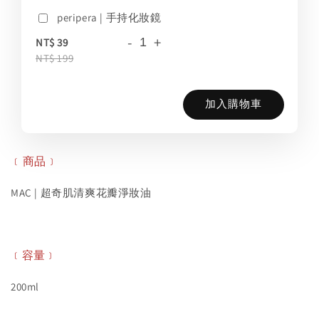
peripera | 手持化妝鏡
-
+
NT$ 39
NT$ 199
加入購物車
﹝商品﹞
MAC | 超奇肌清爽花瓣淨妝油
﹝容量﹞
200ml