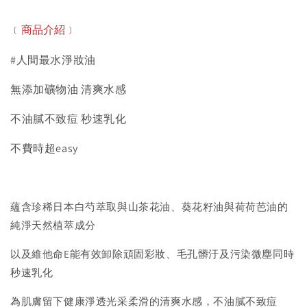
﹝商品介紹﹞
#人間最水淨妝油
無添加礦物油 清爽水感
不油膩不致痘 秒速乳化
不費時超easy
蘊含珍稀日本白芍萃取與山茶花油、葵花籽油與荷荷芭油的
純淨天然植萃成分
以及維他命E能有效卸除頑固彩妝、毛孔髒汙及污染微塵同時
秒速乳化
為肌膚留下健康淨透光采柔滑的清爽水感，不油膩不致痘