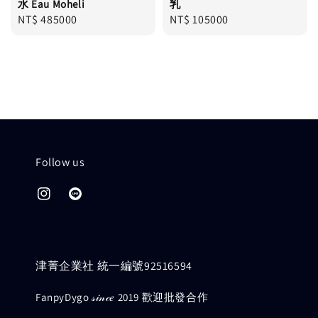
水 Eau Moheli
乳
Regular
NT$ 485000
Regular
NT$ 105000
price
price
Follow us
津菁企業社 統一編號92516594
FanpyDygo 𝓈𝒾𝓃𝒸𝑒 2019 歡迎批發合作