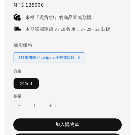
Regular
NT$ 135000
price
未標『現貨📦』的商品皆為預購
本期韓國連線 8 / 10 收單，8 / 20 - 22 出貨
適用優惠
$39加價購 // peripera 手持化妝鏡
容量
200ml
數量
加入購物車