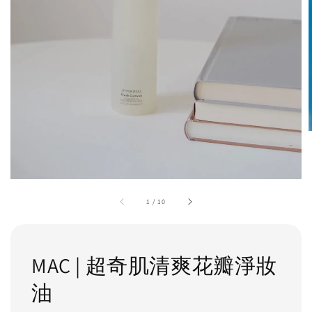
1
/
10
MAC | 超奇肌清爽花瓣淨妝
油