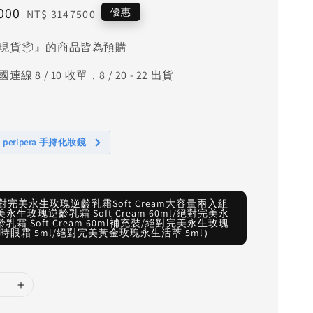
000
Regular
優惠
NT$ 3147500
price
現貨📦』的商品皆為預購
線 8 / 10 收單，8 / 20 - 22 出貨
 peripera 手持化妝鏡
對完美永生玫瑰逆齡乳霜Soft Cream大容量兩入組
永生玫瑰逆齡乳霜 Soft Cream 60ml/絕對完美永
乳霜 Soft Cream 60ml補充裝/絕對完美永生玫瑰
時眼霜 5ml/絕對完美黃金玫瑰永生活萃 5ml）