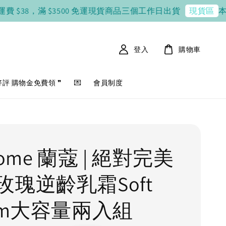
 $38，滿 $3500 免運
現貨商品三個工作日出貨
本期韓國
現貨區
登入
購物車
好評 購物金免費領 ❞
💌
會員制度
come 蘭蔻 | 絕對完美
玫瑰逆齡乳霜Soft
eam大容量兩入組