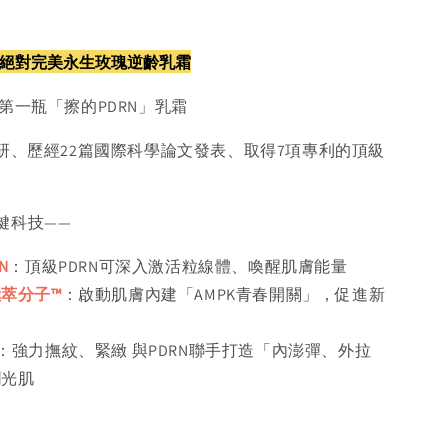
絕對完美永生玫瑰逆齡乳霜
第一瓶「擦的PDRN」乳霜
科研、歷經22篇國際科學論文發表、取得7項專利的頂級
鍵科技——
N
：頂級PDRN可深入激活粒線體、喚醒肌膚能量
萃分子™
：啟動肌膚內建「AMPK青春開關」，促進新
：強力撫紋、緊緻 與PDRN聯手打造「內澎彈、外拉
潤光肌