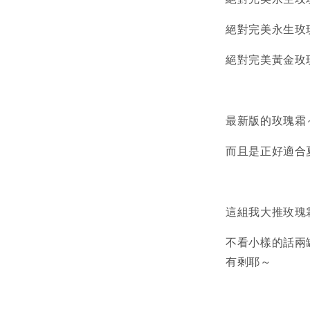
絕對完美永生玫瑰
絕對完美黃金玫瑰
最新版的玫瑰霜
而且是正好適合夏天
這組我大推玫瑰
不看小樣的話兩罐
有剩耶～