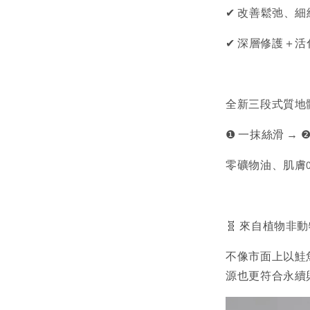
✔ 改善鬆弛、
✔ 深層修護＋
全新三段式質地
❶ 一抹絲滑 → 
零礦物油、肌膚
🧬 來自植物非動
不像市面上以鮭
源也更符合永續