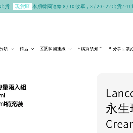
本期韓國連線 8 / 10 收單，8 / 20 - 22 出貨
7-11 運費
現貨區
分類
精品
🇰🇷韓國連線
❝ 購買須知 ❞
❝ 分享回饋
Lan
永生
Cr