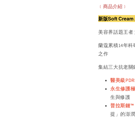
﹝商品介紹﹞
新版Soft Cream
美容界話題王者 
蘭蔻累積14年
之作
集結三大抗老關
醫美級PDR
永生修護極
生與修護
普拉斯鏈™
提」的澎