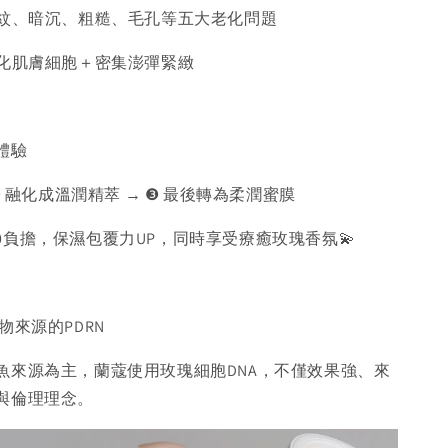
細紋、暗沉、粗糙、毛孔等五大老化問題
活化肌膚細胞＋密集澎彈緊緻
體驗
❷ 融化成溫潤精萃 → ❸ 最後轉為柔潤蜜膜
0負擔，保濕包覆力UP，同時享受療癒玫瑰香氛💫
物來源的PDRN
魚來源為主，蘭蔻使用玫瑰細胞DNA，不僅效果強、來
與倫理理念。