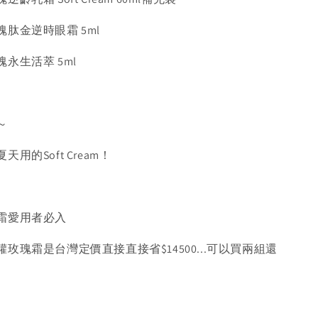
肽金逆時眼霜 5ml
永生活萃 5ml
～
用的Soft Cream！
霜愛用者必入
玫瑰霜是台灣定價直接直接省$14500...可以買兩組還