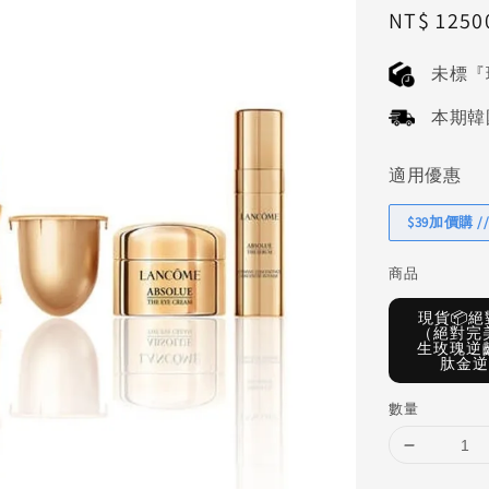
Sale
NT$ 1250
price
未標『
本期韓國連
適用優惠
$39加價購 //
商品
現貨📦絕
（絕對完美
生玫瑰逆齡
肽金逆
數量