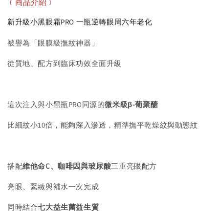
﹝商品介紹﹞
新升級小黑眼霜PRO 一瓶逆轉眼周六年老化
被譽為「眼膜級撫紋神器」
從質地、配方到臨床功效全面升級
這次注入與小黑瓶PRO同源的
微米級β-葡聚醣
比細紋小10倍，能夠深入滲透，精準撫平乾燥紋與動態紋
搭配
維他命C、咖啡因與玻尿酸
三重亮眼配方
亮眼、緊緻與補水一次完成
同時結合
七大益生菌益生質