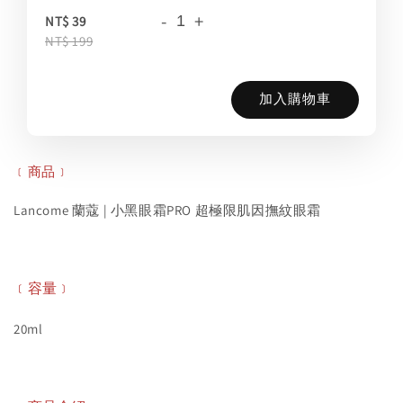
-
+
NT$ 39
NT$ 199
加入購物車
﹝商品﹞
Lancome 蘭蔻 | 小黑眼霜PRO 超極限肌因撫紋眼霜
﹝容量﹞
20ml