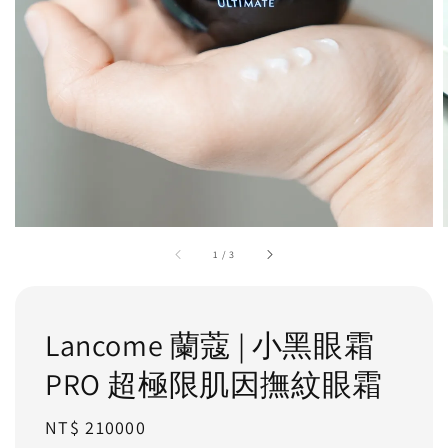
1
/
3
Lancome 蘭蔻 | 小黑眼霜
PRO 超極限肌因撫紋眼霜
Regular
NT$ 210000