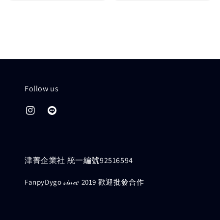
price
price
Follow us
津菁企業社 統一編號92516594
FanpyDygo 𝓈𝒾𝓃𝒸𝑒 2019 歡迎批發合作