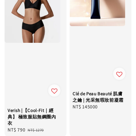
Clé de Peau Beauté 肌膚
之鑰 | 光采無瑕妝前凝霜
Regular
NT$ 145000
Verish |【Cool-Fit｜經
price
典】 極致服貼無鋼圈內
衣
Sale
NT$ 790
Regular
NT$ 1270