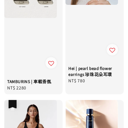
Hei | pearl bead flower
earrings 珍珠花朵耳環
Regular
NT$ 780
TAMBURINS | 車載香氛
price
Regular
NT$ 2280
price
優惠