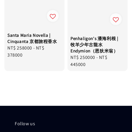
Santa Maria Novella |
Penhaligon's 潘海利根 |
Cinquanta 京都旅程香水
牧羊少年古龍水
Regular
NT$ 258000
-
NT$
Endymion（恩狄米翁）
price
378000
Regular
NT$ 250000
-
NT$
price
445000
Follow us