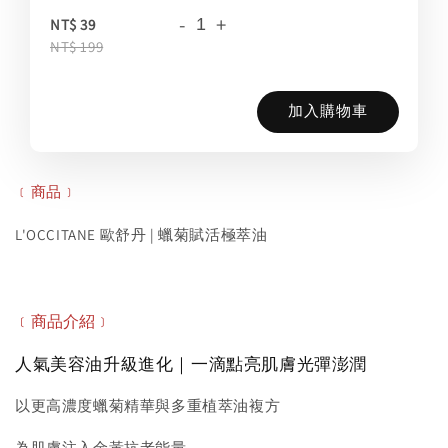
-
+
NT$ 39
NT$ 199
加入購物車
﹝商品﹞
L'OCCITANE 歐舒丹 | 蠟菊賦活極萃油
﹝商品介紹﹞
人氣美容油升級進化｜一滴點亮肌膚光彈澎潤
以更高濃度蠟菊精華與多重植萃油複方
為肌膚注入金黃抗老能量