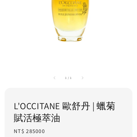
1
/
1
L'OCCITANE 歐舒丹 | 蠟菊
賦活極萃油
Regular
NT$ 285000