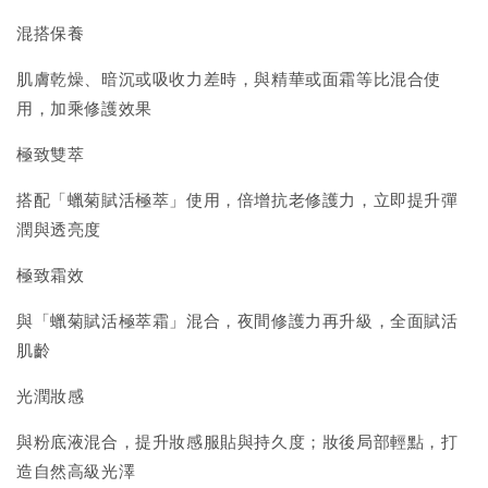
混搭保養
肌膚乾燥、暗沉或吸收力差時，與精華或面霜等比混合使
用，加乘修護效果
極致雙萃
搭配「蠟菊賦活極萃」使用，倍增抗老修護力，立即提升彈
潤與透亮度
極致霜效
與「蠟菊賦活極萃霜」混合，夜間修護力再升級，全面賦活
肌齡
光潤妝感
與粉底液混合，提升妝感服貼與持久度；妝後局部輕點，打
造自然高級光澤