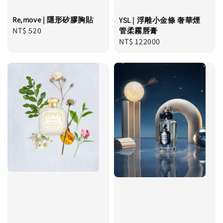
Re,move | 隱形矽膠胸貼
YSL | 浮雕小金條 奢華煙
Regular
NT$ 520
管柔霧唇膏
Regular
NT$ 122000
price
price