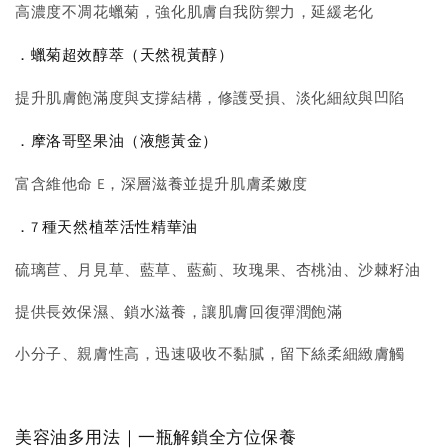
高濃度不凋花蠟菊，強化肌膚自我防禦力，延緩老化
．蠟菊超效醇萃（天然視黃醇）
提升肌膚飽滿度與支撐結構，修護受損、淡化細紋與凹陷
．摩洛哥堅果油（液態黃金）
富含維他命 E，深層滋養並提升肌膚柔嫩度
．7 種天然植萃活性精華油
硫璃苣、月見草、藍草、藍薊、玫瑰果、杏桃油、沙棘籽油
提供長效保濕、鎖水滋養，讓肌膚回復彈潤飽滿
小分子、親膚性高，迅速吸收不黏膩，留下絲柔細緻膚觸
美容油多用法｜一瓶解鎖全方位保養