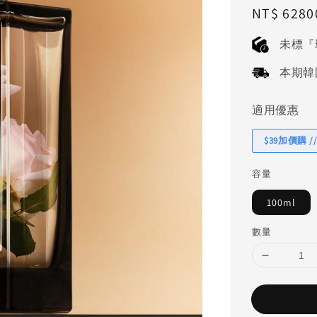
Regular
NT$ 6280
price
未標『
本期韓國連
適用優惠
$39加價購 //
容量
100ml
數量