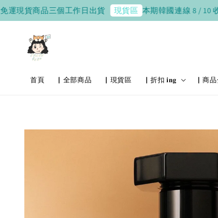
現貨商品三個工作日出貨
本期韓國連線 8 / 10 收單，8 
現貨區
首頁
▏全部商品
▏現貨區
▏折扣 𝐢𝐧𝐠
▏商品