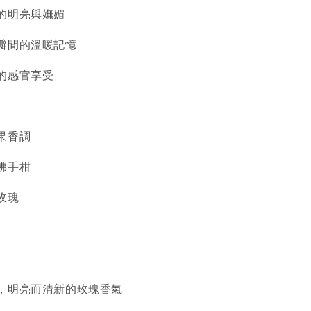
的明亮與嫵媚
瓣間的溫暖記憶
的感官享受
果香調
佛手柑
玫瑰
，明亮而清新的玫瑰香氣