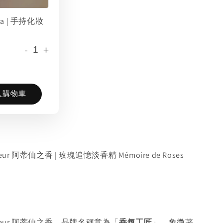
era | 手持化妝
-
+
入購物車
rfumeur 阿蒂仙之香 | 玫瑰追憶淡香精 Mémoire de Roses
arfumeur 阿蒂仙之香，品牌名稱意為「
香氛工匠
」，象徵著