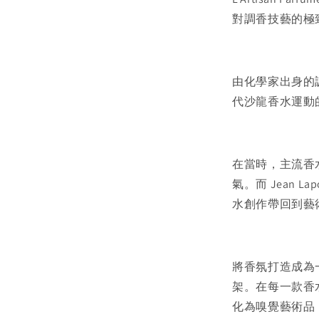
對調香技藝的極
由化學家出身的調香
代沙龍香水運動
在當時，主流香
氣。而 Jean 
水創作帶回到藝
將香氛打造成為
架。在每一款香
化為嗅覺藝術品