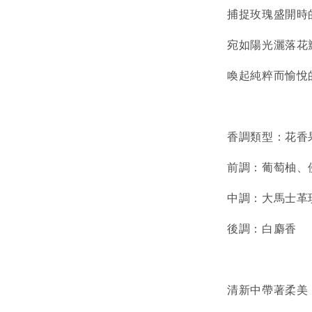
捕捉玫瑰盛開時
宛如陽光灑落花
喚起純粹而愉悅
香調類型：花香
前調：葡萄柚、
中調：大馬士革
後調：白麝香
清新中帶著柔美