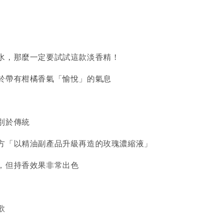
水，那麼一定要試試這款淡香精！
於帶有柑橘香氣「愉悅」的氣息
別於傳統
方「以精油副產品升級再造的玫瑰濃縮液」
，但持香效果非常出色
歌