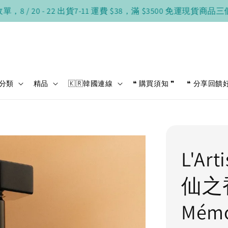
/ 20 - 22 出貨
7-11 運費 $38，滿 $3500 免運
現貨商品三個工
分類
精品
🇰🇷韓國連線
❝ 購買須知 ❞
❝ 分享回饋
L'Ar
仙之
Mémo