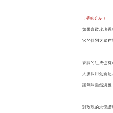
﹝香味
介紹
﹞
如果喜歡玫瑰香
它的特別之處在
香調的組成也有
大膽採用創新配
讓氣味雖然淡雅
對玫瑰的永恆讚