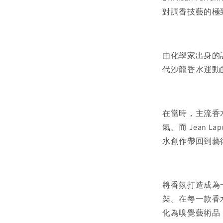
對調香技藝的極
由化學家出身的調香
代沙龍香水運動
在當時，主流香
氣。而 Jean 
水創作帶回到藝
將香氛打造成為
架。在每一款香
化為嗅覺藝術品