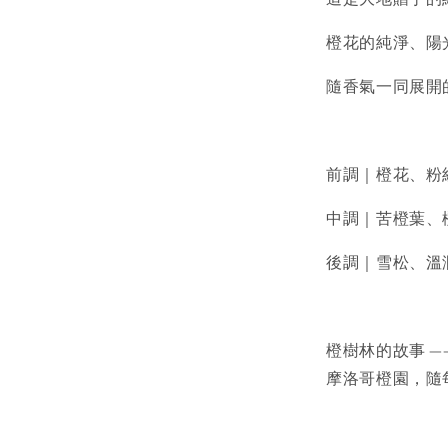
橙花的純淨、陽
隨香氣一同展開
前調｜橙花、粉
中調｜苦橙葉、
後調｜雪松、溫
橙樹林的故事 
摩洛哥橙園，隨