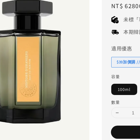
Regular
NT$ 6280
price
未標『
本期韓國連
適用優惠
$39加價購 //
容量
100ml
數量