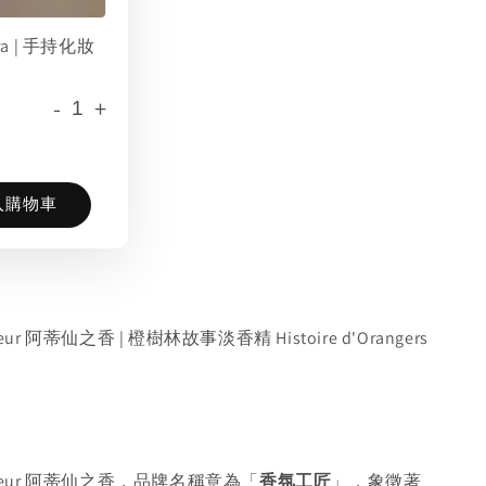
era | 手持化妝
-
+
入購物車
fumeur 阿蒂仙之香 | 橙樹林故事淡香精 Histoire d'Orangers
arfumeur 阿蒂仙之香，品牌名稱意為「
香氛工匠
」，象徵著