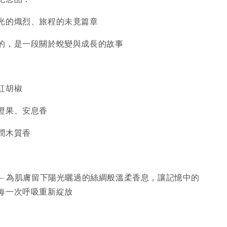
光的熾烈、旅程的未竟篇章
的，是一段關於蛻變與成長的故事
紅胡椒
橙果、安息香
潤木質香
—— 為肌膚留下陽光曬過的絲綢般溫柔香息，讓記憶中的
每一次呼吸重新綻放