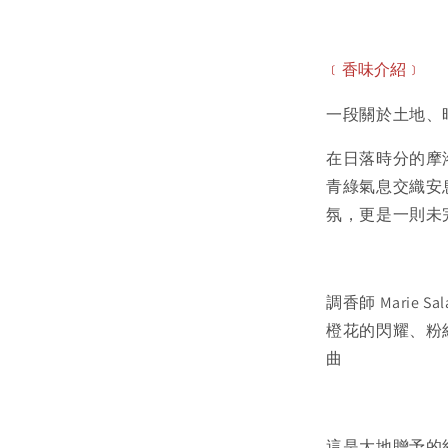
﹝香味
介紹
﹞
一段關於土地、時
在日落時分的摩
青綠氣息交織安
氛，更是一則未
調香師 Marie
橙花的閃耀、粉
曲
這是大地贈予的