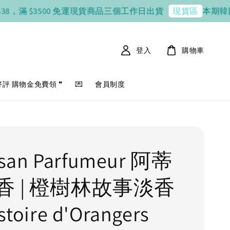
，滿 $3500 免運
現貨商品三個工作日出貨
本期韓國連線 8 
現貨區
登入
購物車
好評 購物金免費領 ❞
💌
會員制度
tisan Parfumeur 阿蒂
香 | 橙樹林故事淡香
toire d'Orangers