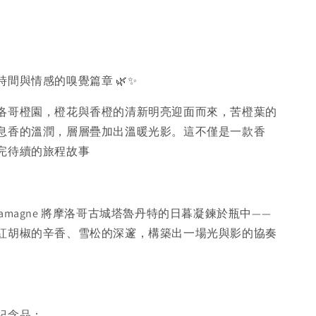
間與情感的嗅覺篇章 🌿✨
洛哥橙園，橙花與香橙的清新明亮迎面而來，苦橙葉的
息香的溫潤，層層疊加出溫暖光影。這不僅是一款香
完待續的旅程故事
 Salamagne 將摩洛哥古城塔魯丹特的日暮凝鍊於瓶中——
紅胡椒的辛香、雪松的深邃，構築出一場光與影的協奏
紀念品：