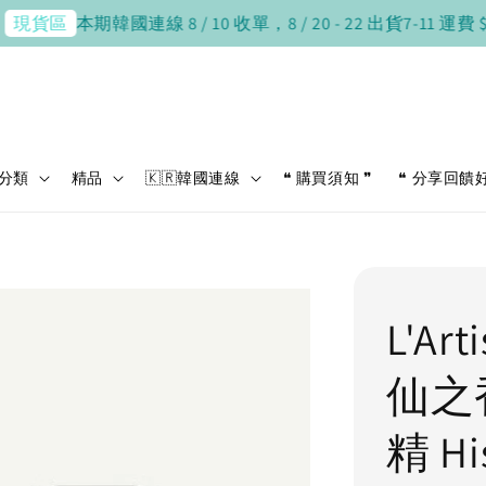
本期韓國連線 8 / 10 收單，8 / 20 - 22 出貨
7-11 運費 $38
貨區
分類
精品
🇰🇷韓國連線
❝ 購買須知 ❞
❝ 分享回饋
L'Ar
仙之
精 His