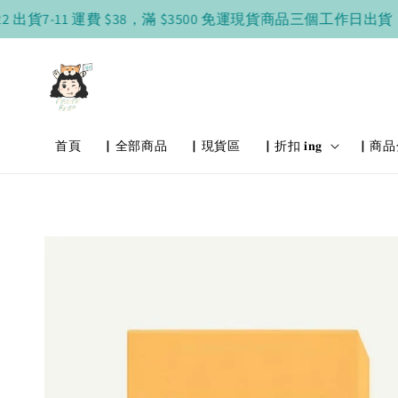
出貨
7-11 運費 $38，滿 $3500 免運
現貨商品三個工作日出貨
現
首頁
▏全部商品
▏現貨區
▏折扣 𝐢𝐧𝐠
▏商品