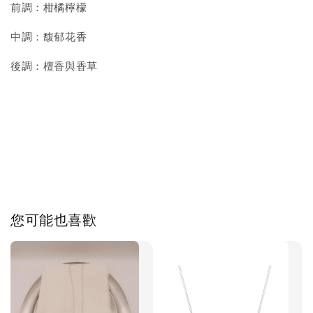
前調：柑橘檸檬
中調：馥郁花香
後調：檀香與香草
您可能也喜歡