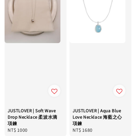
JUSTLOVER | Soft Wave
JUSTLOVER | Aqua Blue
Drop Necklace 柔波水滴
Love Necklace 海藍之心
項鍊
項鍊
Regular
NT$ 1000
Regular
NT$ 1680