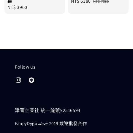
霧
Sale
NT$ 6380
Regular
NT$ 7380
Regular
NT$ 3900
price
price
price
Follow us
津菁企業社 統一編號92516594
FanpyDygo 𝓈𝒾𝓃𝒸𝑒 2019 歡迎批發合作