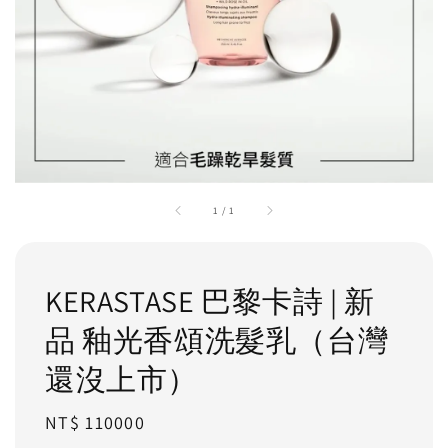
1
/
1
KERASTASE 巴黎卡詩 | 新
品 釉光香頌洗髮乳（台灣
還沒上市）
Regular
NT$ 110000