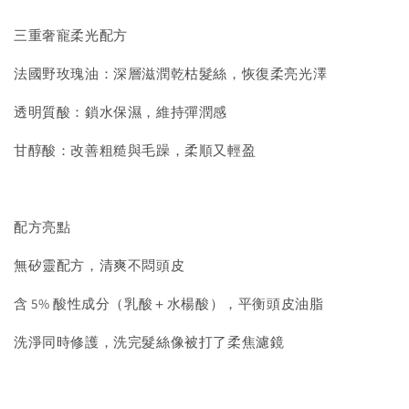
三重奢寵柔光配方
法國野玫瑰油：深層滋潤乾枯髮絲，恢復柔亮光澤
透明質酸：鎖水保濕，維持彈潤感
甘醇酸：改善粗糙與毛躁，柔順又輕盈
配方亮點
無矽靈配方，清爽不悶頭皮
含 5% 酸性成分（乳酸＋水楊酸），平衡頭皮油脂
洗淨同時修護，洗完髮絲像被打了柔焦濾鏡