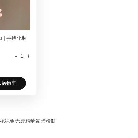
era | 手持化妝
-
+
入購物車
蘭 | 24K純金光透精華氣墊粉餅