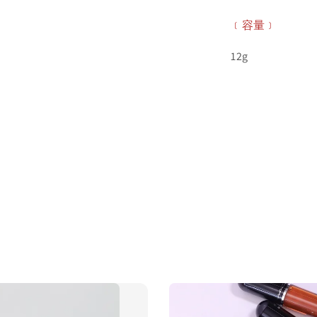
﹝容量﹞
12g