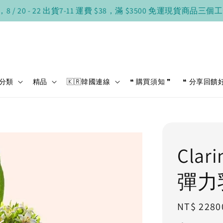
0 - 22 出貨
7-11 運費 $38，滿 $3500 免運
現貨商品三個工作日
分類
精品
🇰🇷韓國連線
❝ 購買須知 ❞
❝ 分享回饋
Cla
彈力
Regular
NT$ 2280
price