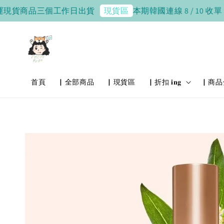
貨商品三個工作日出貨
本期韓國連線 8 / 10 收單，8 / 2
現貨區
首頁
▏全部商品
▏現貨區
▏折扣 𝐢𝐧𝐠
▏商品