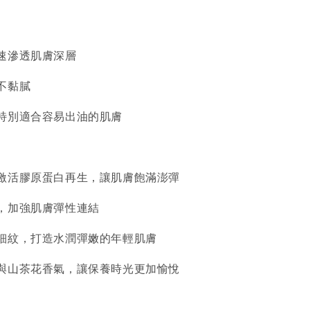
速滲透肌膚深層
不黏膩
特別適合容易出油的肌膚
激活膠原蛋白再生，讓肌膚飽滿澎彈
，加強肌膚彈性連結
細紋，打造水潤彈嫩的年輕肌膚
與山茶花香氣，讓保養時光更加愉悅