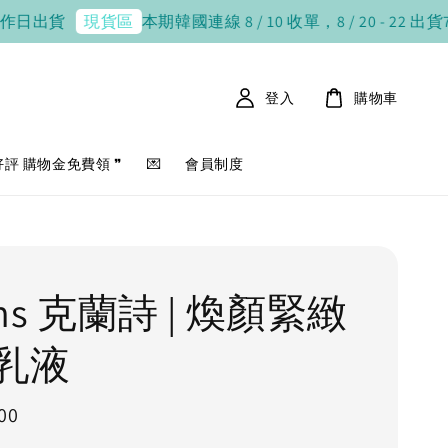
出貨
本期韓國連線 8 / 10 收單，8 / 20 - 22 出貨
7-1
現貨區
登入
購物車
好評 購物金免費領 ❞
💌
會員制度
rins 克蘭詩 | 煥顏緊緻
乳液
00