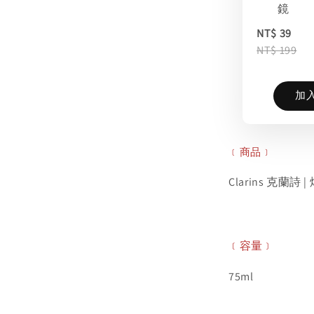
鏡
NT$ 39
NT$ 199
加
﹝商品﹞
Clarins 克蘭
﹝容量﹞
75ml