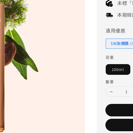
未標『
本期韓國連
適用優惠
$39加價購 //
容量
100ml
數量