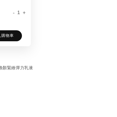
-
+
入購物車
詩 | 煥顏緊緻彈力乳液