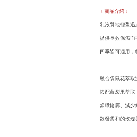
﹝商品介紹﹞
乳液質地輕盈迅
提供長效保濕而
四季皆可適用，
融合袋鼠花萃取
搭配蓋裂果萃取
緊緻輪廓、減少
散發柔和的玫瑰