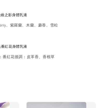
t 莫哈維之影身體乳液
berry、紫羅蘭、木蘭、麝香、雪松
on 黑色番紅花身體乳液
：番紅花後調：皮革香、香根草