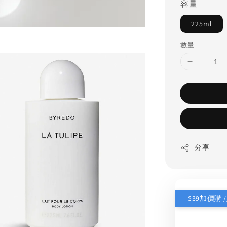
容量
225ml
數量
分享