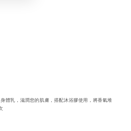
番推出身體乳，滋潤您的肌膚，搭配沐浴膠使用，將香氣堆
次