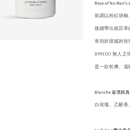
Rose of No Man’s
前調以粉紅胡椒
後續帶出紙莎草
有別於甜膩的玫
BYREDO 無
是一款乾爽、溫
Blanche 返璞
白玫瑰、乙醛香