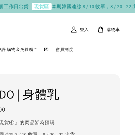
作日出貨
本期韓國連線 8 / 10 收單，8 / 20 - 22 出貨
7
現貨區
登入
購物車
好評 購物金免費領 ❞
💌
會員制度
EDO | 身體乳
00
現貨📦』的商品皆為預購
線 8 / 10 收單，8 / 20 - 22 出貨