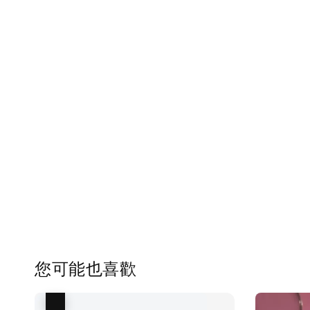
您可能也喜歡
優惠