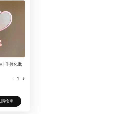
era | 手持化妝
-
+
入購物車