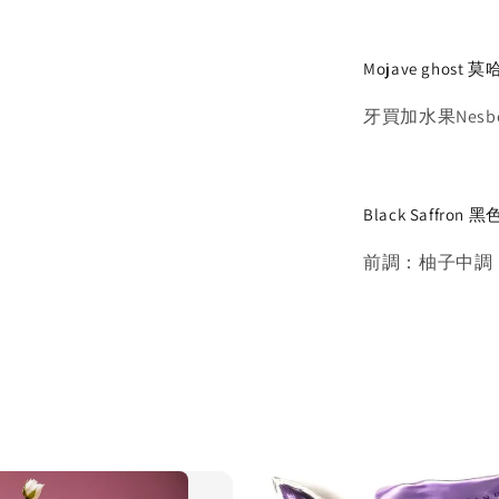
Mojave ghos
牙買加水果Nes
Black Saffr
前調：柚子中調