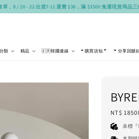
/ 20 - 22 出貨
7-11 運費 $38，滿 $3500 免運
現貨商品三個工
分類
精品
🇰🇷韓國連線
❝ 購買須知 ❞
❝ 分享回饋
BYR
Regular
NT$ 1850
price
未標『
本期韓國連