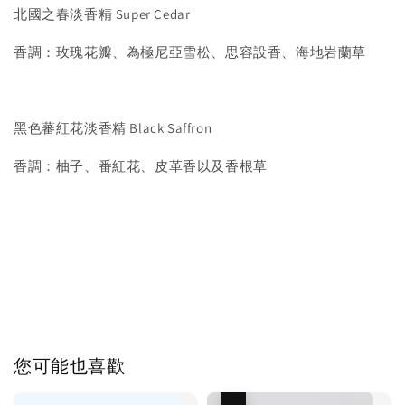
北國之春淡香精 Super Cedar
香調：玫瑰花瓣、為極尼亞雪松、思容設香、海地岩蘭草
黑色蕃紅花淡香精 Black Saffron
香調：柚子、番紅花、皮革香以及香根草
您可能也喜歡
優惠