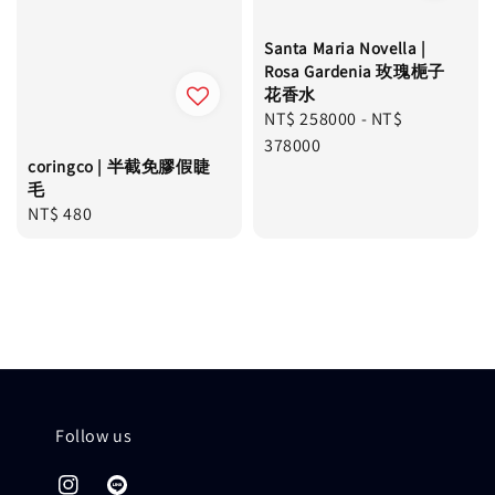
Santa Maria Novella |
Rosa Gardenia 玫瑰梔子
花香水
Regular
NT$ 258000
-
NT$
price
378000
coringco | 半截免膠假睫
毛
Regular
NT$ 480
price
Follow us