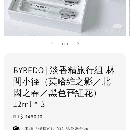
1
/
4
BYREDO | 淡香精旅行組-林
間小徑（莫哈維之影／北
國之春／黑色蕃紅花）
12ml＊3
Regular
NT$ 348000
price
未標『現貨📦』的商品皆為預購