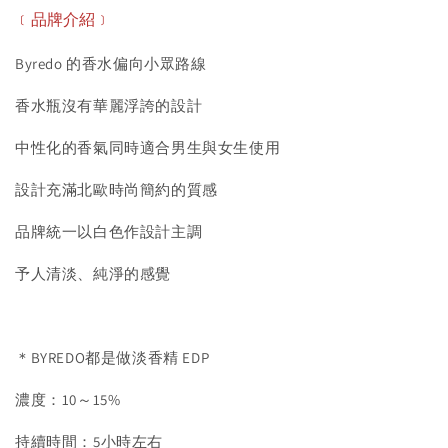
﹝品牌介紹﹞
Byredo 的香水偏向小眾路線
香水瓶沒有華麗浮誇的設計
中性化的香氣同時適合男生與女生使用
設計充滿北歐時尚簡約的質感
品牌統一以白色作設計主調
予人清淡、純淨的感覺
＊BYREDO都是做淡香精 EDP
濃度：10～15%
持續時間：5小時左右