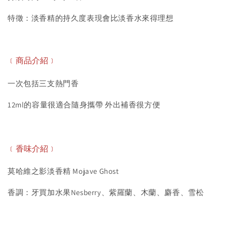
特徵：淡香精的持久度表現會比淡香水來得理想
﹝商品介紹﹞
一次包括三支熱門香
12ml的容量很適合隨身攜帶 外出補香很方便
﹝香味
介紹
﹞
莫哈維之影淡香精 Mojave Ghost
香調：牙買加水果Nesberry、紫羅蘭、木蘭、麝香、雪松