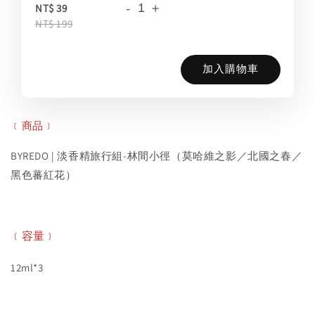
-
+
NT$ 39
NT$ 199
加入購物車
﹝商品﹞
BYREDO | 淡香精旅行組-林間小徑（莫哈維之影／北國之春／
黑色蕃紅花）
﹝容量﹞
12ml*3