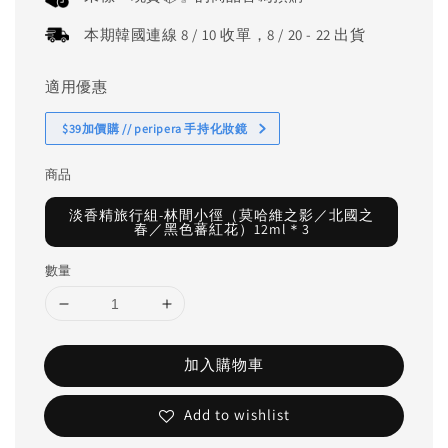
本期韓國連線 8 / 10 收單，8 / 20 - 22 出貨
適用優惠
$39加價購 // peripera 手持化妝鏡
商品
淡香精旅行組-林間小徑（莫哈維之影／北國之
春／黑色蕃紅花）12ml＊3
數量
加入購物車
Add to wishlist