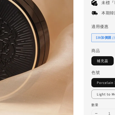
未標『
本期韓國連
適用優惠
$39加價購 //
商品
補充蕊
色號
Porcelai
Light to
數量