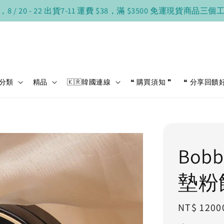
 - 22 出貨
7-11 運費 $38，滿 $3500 免運
現貨商品三個工作日
分類
精品
🇰🇷韓國連線
❝ 購買須知 ❞
❝ 分享回饋
Bob
墊粉
Regular
NT$ 1200
price