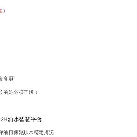
數﹞
賣奪冠
妝的妳必須了解！
12H油水智慧平衡
抑油再保濕鎖水穩定膚況