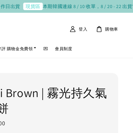
出貨
本期韓國連線 8 / 10 收單，8 / 20 - 22 出貨
7-11 
現貨區
登入
購物車
好評 購物金免費領 ❞
💌
會員制度
bi Brown | 霧光持久氣
餅
00