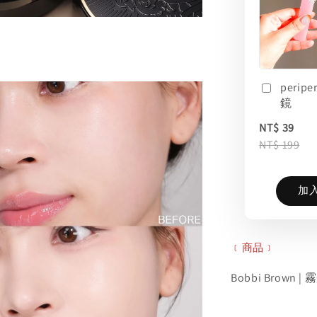
perip
鏡
NT$ 39
NT$ 199
加
﹝商品﹞
Bobbi Brown