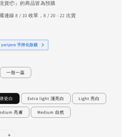
現貨📦』的商品皆為預購
線 8 / 10 收單，8 / 20 - 22 出貨
 peripera 手持化妝鏡
一殼一蕊
n 瑭瓷白
Extra light 淺亮白
Light 亮白
 Medium 亮膚
Medium 自然