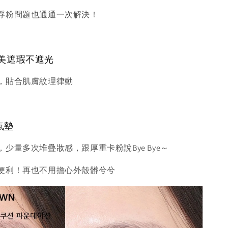
浮粉問題也通通一次解決！
完美遮瑕不遮光
，貼合肌膚紋理律動
氣墊
少量多次堆疊妝感，跟厚重卡粉說Bye Bye～
便利！再也不用擔心外殼髒兮兮