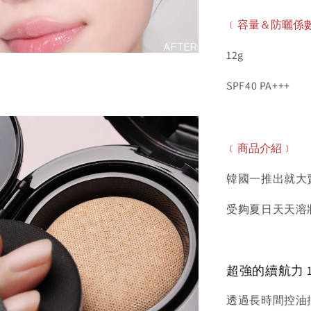
﹝容量＆防曬係
12g
SPF40 PA+++
﹝商品介紹﹞
韓國一推出就大
受夠夏日天天溶
超強的續航力 
透過長時間控油