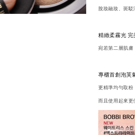
脫妝融妝、斑駁
精緻柔霧光 
宛若第二層肌膚
專櫃首創泡芙
更精準均勻取粉，
而且使用起來更