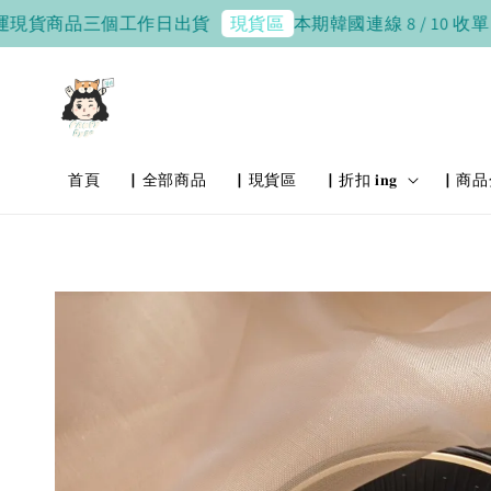
商品三個工作日出貨
本期韓國連線 8 / 10 收單，8 / 20
現貨區
首頁
▏全部商品
▏現貨區
▏折扣 𝐢𝐧𝐠
▏商品