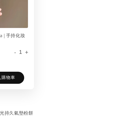
era | 手持化妝
-
+
入購物車
 | 霧光持久氣墊粉餅