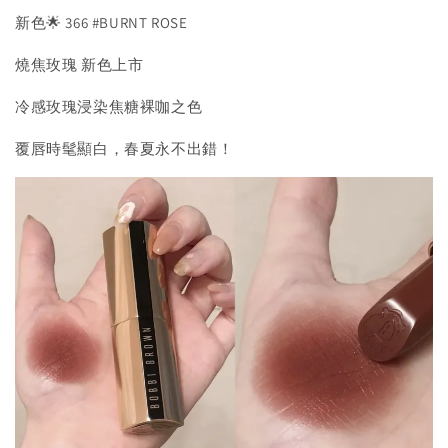
新色🌟 366 #BURNT ROSE
燒焦玫瑰 新色上市
冷感玫瑰浸染焦糖裸咖之色
覆唇時髦顯白，春夏永不出錯！