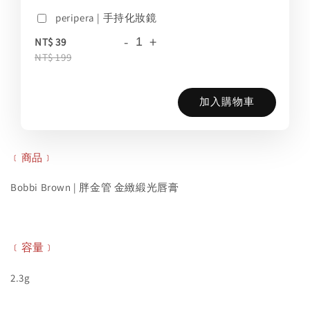
peripera | 手持化妝鏡
-
+
NT$ 39
NT$ 199
加入購物車
﹝商品﹞
Bobbi Brown | 胖金管 金緻緞光唇膏
﹝容量﹞
2.3g