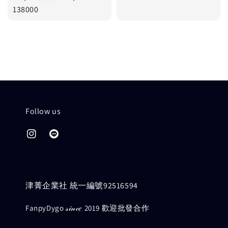
price
price
138000
Follow us
津菁企業社 統一編號92516594
FanpyDygo 𝓈𝒾𝓃𝒸𝑒 2019 歡迎批發合作