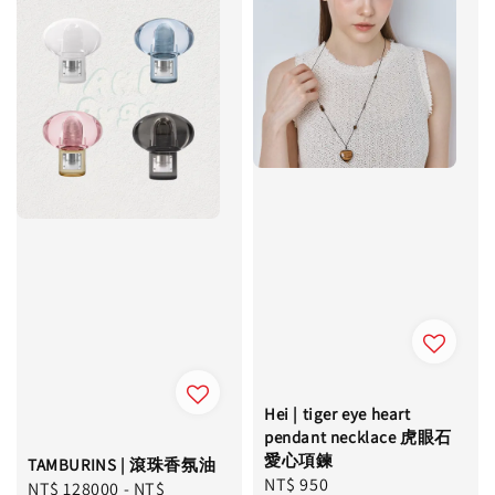
Hei | tiger eye heart
pendant necklace 虎眼石
愛心項鍊
TAMBURINS | 滾珠香氛油
Regular
NT$ 950
Regular
NT$ 128000
-
NT$