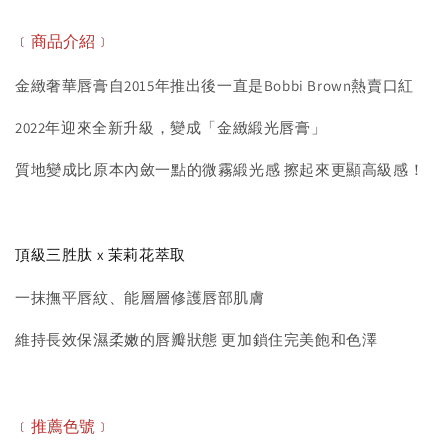
﹝商品介紹﹞
金緻奢華唇膏自2015年推出後一直是Bobbi Brown熱賣口紅
2022年迎來全新升級，變成「金緻緞光唇膏」
質地變成比原本內斂一點的微霧緞光感 擦起來更顯高級感！
頂級三胜肽 x 茉莉花萃取
一抹撫平唇紋、能層層修護唇部肌膚
維持長效保濕柔嫩的唇瓣狀態 更加鎖住完美飽和色澤
﹝推薦色號﹞