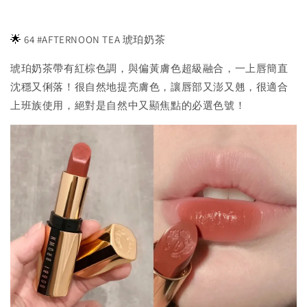
🌟
64 #AFTERNOON TEA 琥珀奶茶
琥珀奶茶帶有紅棕色調，與偏黃膚色超級融合，一上唇簡直
沈穩又俐落！很自然地提亮膚色，讓唇部又澎又翹，很適合
上班族使用，絕對是自然中又顯焦點的必選色號！