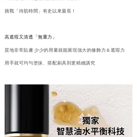
挑戰「待肌時間」有史以來最長！
高遮瑕又清透「無重力」
質地非常貼膚 少少的用量就能展現強大的修飾力＆遮瑕力
用手就可均勻塗抹、搭配刷具則更精緻講究