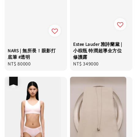
Estee Lauder 雅詩蘭黛 |
小棕瓶 特潤超導全方位
NARS | 無所畏！眼影打
修護露
底筆 #透明
Regular
NT$ 349000
Regular
NT$ 80000
price
price
優惠