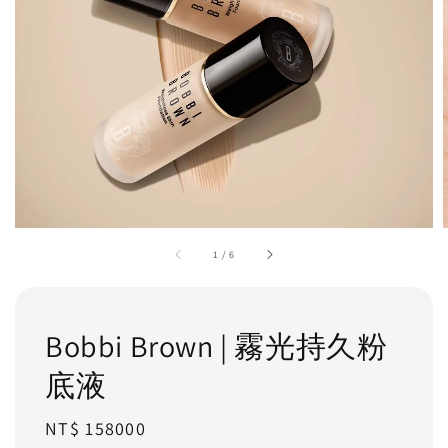
1
/
6
Bobbi Brown | 霧光持久粉
底液
Regular
NT$ 158000