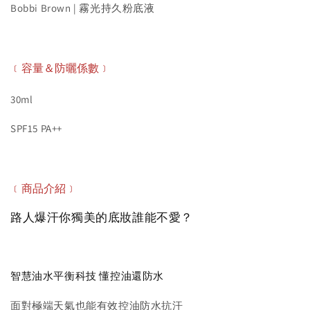
Bobbi Brown | 霧光持久粉底液
﹝容量＆防曬係數﹞
30ml
SPF15 PA++
﹝商品介紹﹞
路人爆汗你獨美的底妝誰能不愛？
智慧油水平衡科技 懂控油還防水
面對極端天氣也能有效控油防水抗汗