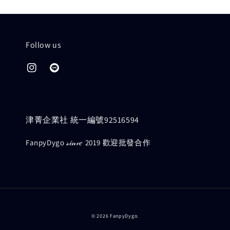
Follow us
津菁企業社 統一編號92516594
FanpyDygo 𝓈𝒾𝓃𝒸𝑒 2019 歡迎批發合作
© 2026 FanpyDygo.