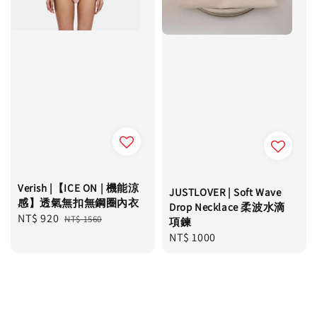
Verish |【ICE ON | 機能涼
JUSTLOVER | Soft Wave
感】透氣無扣無鋼圈內衣
Drop Necklace 柔波水滴
Sale
NT$ 920
Regular
NT$ 1560
項鍊
price
price
Regular
NT$ 1000
price