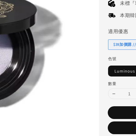
未標『
本期韓國連
適用優惠
$39加價購 //
色號
Luminou
數量