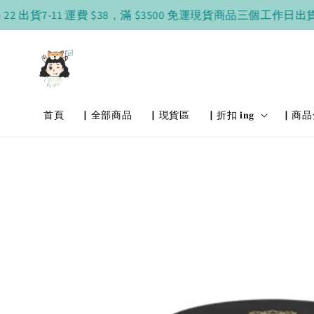
貨
7-11 運費 $38，滿 $3500 免運
現貨商品三個工作日出貨
現
首頁
▏全部商品
▏現貨區
▏折扣 𝐢𝐧𝐠
▏商品