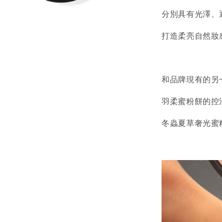
分別具有光澤、
打造柔亮自然妝
和品牌現有的另
羽柔蜜粉餅的控
冬蟲夏草奢光蜜