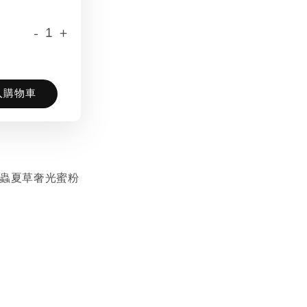
-
+
入購物車
 | 冬蟲夏草奢光蜜粉