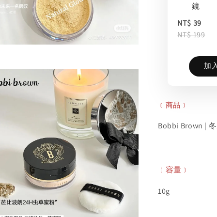
鏡
NT$ 39
NT$ 199
加
﹝商品﹞
Bobbi Brown
﹝容量﹞
10g