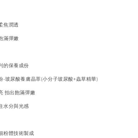
柔焦潤透
飽滿彈嫩
列的保養成份
-玻尿酸養膚晶萃(小分子玻尿酸+蟲草精華)
亮 拍出飽滿彈嫩
住水分與光感
細粉體技術製成