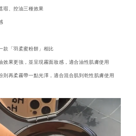
遮瑕、控油三種效果
感
一款「羽柔蜜粉餅」相比
油效果更強，並呈現霧面妝感，適合油性肌膚使用
粉則再柔霧帶一點光澤，適合混合肌到乾性肌膚使用