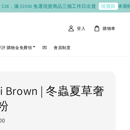
，滿 $3500 免運
現貨商品三個工作日出貨
本期韓國連線 8 
現貨區
登入
購物車
好評 購物金免費領 ❞
💌
會員制度
bi Brown | 冬蟲夏草奢
粉
00