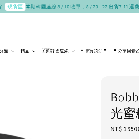
本期韓國連線 8 / 10 收單，8 / 20 - 22 出貨
7-11 運費 $38
貨區
分類
精品
🇰🇷韓國連線
❝ 購買須知 ❞
❝ 分享回饋
Bob
光蜜
Regular
NT$ 1650
price