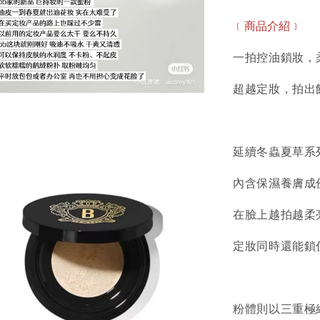
﹝商品介紹﹞
一拍控油鎖妝，
超越定妝，拍出
延續冬蟲夏草系
內含保濕養膚成份
在臉上越拍越柔
定妝同時還能鎖
粉體則以三重極