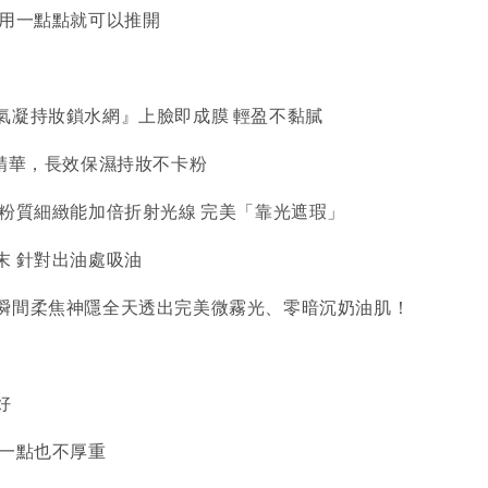
 用一點點就可以推開
氣凝持妝鎖水網』上臉即成膜 輕盈不黏膩
膚精華，長效保濕持妝不卡粉
 粉質細緻能加倍折射光線 完美「靠光遮瑕」
末 針對出油處吸油
瞬間柔焦神隱全天透出完美微霧光、零暗沉奶油肌！
好
 一點也不厚重