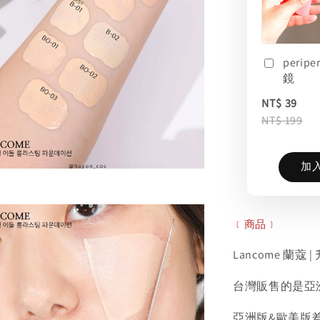
perip
鏡
NT$ 39
NT$ 199
加
﹝商品﹞
Lancome 蘭
台灣販售的是亞
亞洲版&歐美版差