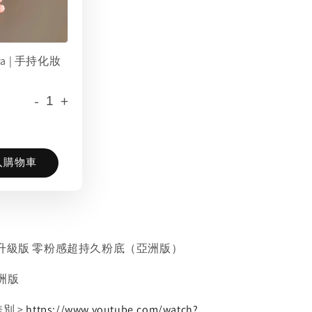
era | 手持化妝
-
+
入購物車
蔻 | 升級版 零粉感超持久粉底（亞洲版）
洲版
別 >
https://www.youtube.com/watch?