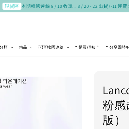
本期韓國連線 8 / 10 收單，8 / 20 - 22 出貨
7-11 運費 $38，滿
區
分類
精品
🇰🇷韓國連線
❝ 購買須知 ❞
❝ 分享回饋
Lan
粉感
版）