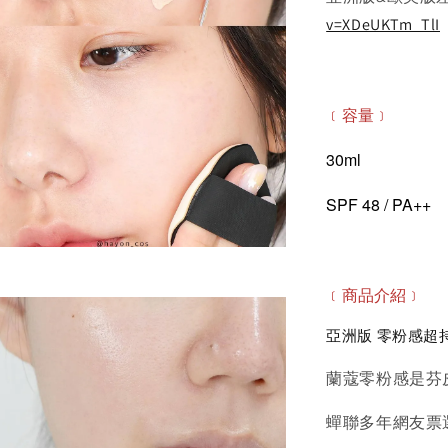
v=XDeUKTm_TlI
﹝容量﹞
30ml
SPF 48 / PA++
﹝商品介紹﹞
亞洲版 零粉感超
蘭蔻零粉感是芬
蟬聯多年網友票