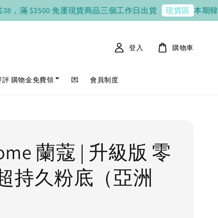
 $3500 免運
現貨商品三個工作日出貨
本期韓國連線 8 / 
現貨區
登入
購物車
好評 購物金免費領 ❞
💌
會員制度
come 蘭蔻 | 升級版 零
超持久粉底（亞洲