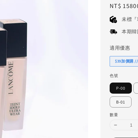
Regular
NT$ 1580
price
未標『
本期韓國連
適用優惠
$39加價購 //
色號
P-00
B-01
數量