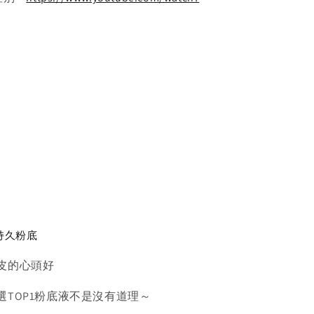
持久粉底
皮的心頭好
選TOP1粉底液不是沒有道理～