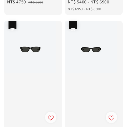
Sale
NT$ 4750
Regular
Sale
NT$ 5400
-
NT$ 6900
Regula
NT$ 5900
price
price
price
price
NT$ 6950
-
NT$ 8500
優惠
優惠