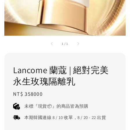
1
/
1
Lancome 蘭蔻 | 絕對完美
永生玫瑰隔離乳
Regular
NT$ 358000
price
未標『現貨📦』的商品皆為預購
本期韓國連線 8 / 10 收單，8 / 20 - 22 出貨