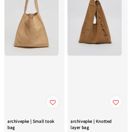
archivepke | Small took
archivepke | Knotted
bag
layer bag