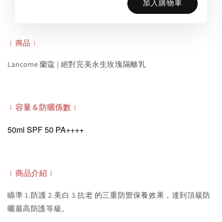
加入購物車
﹝商品﹞
Lancome 蘭蔻 | 絕對完美永生玫瑰隔離乳
﹝容量＆防曬係數﹞
50ml
SPF 50 PA++++
﹝商品介紹﹞
瞄準 1.防護 2.美白 3.抗老 的三重防禦保養效果，達到頂級防
曬最高防護等級。