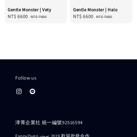
Gentle Monster | Vety
Gentle Monster | Halo
Sale
NT$ 6600
Regular
Sale
NT$ 6600
Regular
NT$ 7680
NT$ 7680
price
price
price
price
Follow us
津菁企業社 統一編號92516594
FanpyDygo 𝓈𝒾𝓃𝒸𝑒 2019 歡迎批發合作