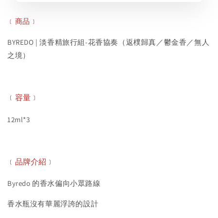
﹝商品﹞
BYREDO | 淡香精旅行組-花香協奏（返樸歸真／鬱金香／無人
之境）
﹝容量﹞
12ml*3
﹝品牌介紹﹞
Byredo 的香水偏向小眾路線
香水瓶沒有華麗浮誇的設計