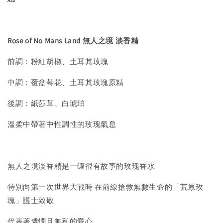
Rose of No Mans Land 無人之境 淡香精
前調：粉紅胡椒、土耳其玫瑰
中調：覆盆莓花、土耳其玫瑰原精
後調：紙莎草、白琥珀
溫柔中帶著中性調性的玫瑰氣息
無人之境淡香精是一罐很有故事的玫瑰香水
特別向第一次世界大戰時 在前線搶救無數生命的「荒原玫
瑰」護士致敬
代表著憐憫且無私的愛心