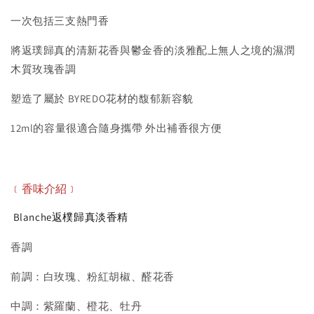
一次包括三支熱門香
將返璞歸真的清新花香與鬱金香的淡雅配上無人之境的濕潤
木質玫瑰香調
塑造了屬於 BYREDO花材的馥郁新容貌
12ml的容量很適合隨身攜帶 外出補香很方便
﹝香味
介紹
﹞
Blanche返樸歸真淡香精
香調
前調：白玫瑰、粉紅胡椒、醛花香
中調：紫羅蘭、橙花、牡丹