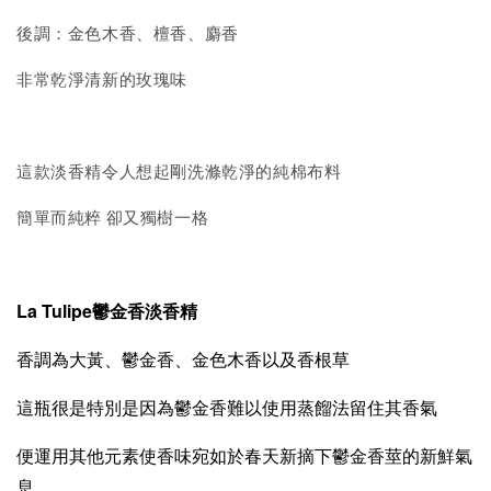
後調：金色木香、檀香、麝香
非常乾淨清新的玫瑰味
這款淡香精令人想起剛洗滌乾淨的純棉布料
簡單而純粹 卻又獨樹一格
La Tulipe鬱金香淡香精
香調為大黃、鬱金香、金色木香以及香根草
這瓶很是特別是因為鬱金香難以使用蒸餾法留住其香氣
便運用其他元素使香味宛如於春天新摘下鬱金香莖的新鮮氣
息