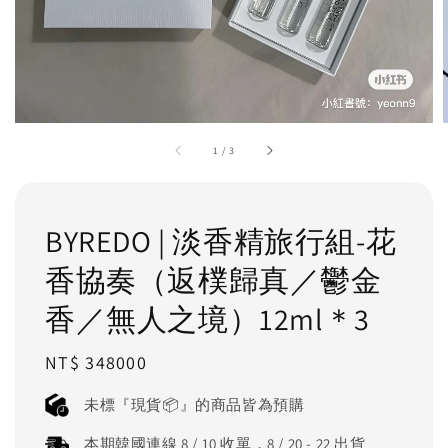
1
/
3
BYREDO | 淡香精旅行組-花
香協奏（返樸歸真／鬱金
香／無人之境）12ml＊3
Regular
NT$ 348000
price
未標『現貨📦』的商品皆為預購
本期韓國連線 8 / 10 收單，8 / 20 - 22 出貨