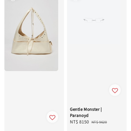
Gentle Monster |
Paranoyd
Sale
NT$ 8150
Regular
NT$ 9620
price
price