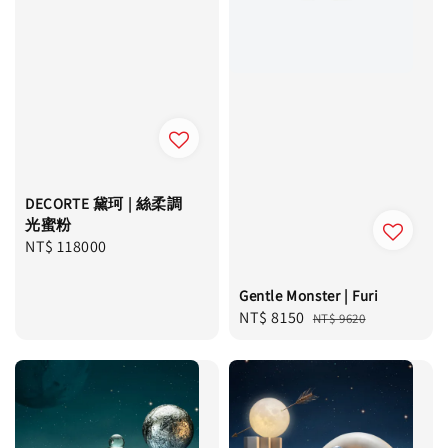
DECORTE 黛珂 | 絲柔調
光蜜粉
Regular
NT$ 118000
price
Gentle Monster | Furi
Sale
NT$ 8150
Regular
NT$ 9620
price
price