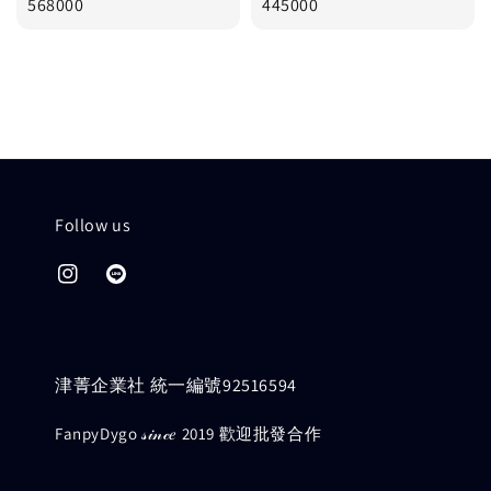
price
568000
price
445000
Follow us
津菁企業社 統一編號92516594
FanpyDygo 𝓈𝒾𝓃𝒸𝑒 2019 歡迎批發合作