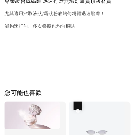
專業級合成纖維 迅速打造無瑕好膚質頂級材質
尤其適用沾取液狀/霜狀粉底均勻粉體迅速貼膚！
能夠速打勻、多次疊擦也均勻服貼
您可能也喜歡
優惠