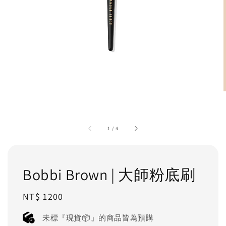
1
/
4
Bobbi Brown | 大師粉底刷
Regular
NT$ 1200
price
未標『現貨📦』的商品皆為預購