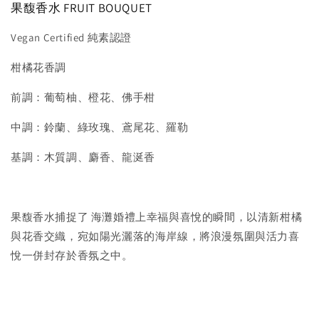
果馥香水 FRUIT BOUQUET
Vegan Certified 純素認證
柑橘花香調
前調：葡萄柚、橙花、佛手柑
中調：鈴蘭、綠玫瑰、鳶尾花、羅勒
基調：木質調、麝香、龍涎香
果馥香水捕捉了 海灘婚禮上幸福與喜悅的瞬間，以清新柑橘
與花香交織，宛如陽光灑落的海岸線，將浪漫氛圍與活力喜
悅一併封存於香氛之中。