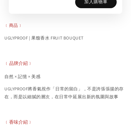
加入購物車
﹝商品﹞
UGLYPROOF | 果馥香水 FRUIT BOUQUET
﹝品牌介紹﹞
自然 × 記憶 × 美感
UGLYPROOF將香氣視作「日常的留白」，不是誇張張揚的存
在，而是以細膩的層次，在日常中延展出新的氛圍與故事
﹝香味
介紹
﹞