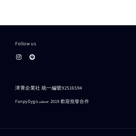
Follow us
津菁企業社 統一編號92516594
FanpyDygo 𝓈𝒾𝓃𝒸𝑒 2019 歡迎批發合作