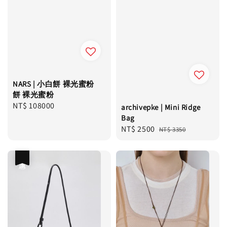
NARS | 小白餅 裸光蜜粉
餅 裸光蜜粉
Regular
NT$ 108000
archivepke | Mini Ridge
price
Bag
Sale
NT$ 2500
Regular
NT$ 3350
price
price
優惠