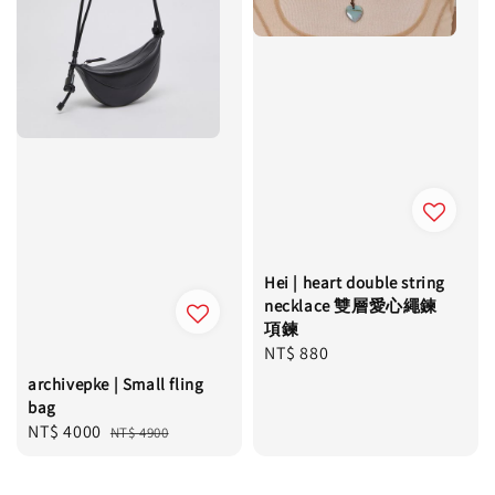
Hei | heart double string
necklace 雙層愛心繩鍊
項鍊
Regular
NT$ 880
price
archivepke | Small fling
bag
Sale
NT$ 4000
Regular
NT$ 4900
price
price