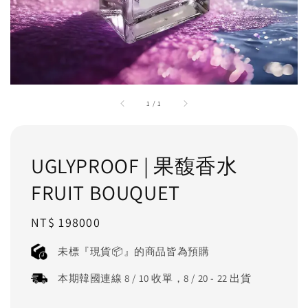
1
/
1
UGLYPROOF | 果馥香水
FRUIT BOUQUET
Regular
NT$ 198000
price
未標『現貨📦』的商品皆為預購
本期韓國連線 8 / 10 收單，8 / 20 - 22 出貨