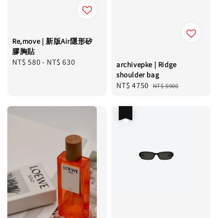
Re,move | 新版Air隱形矽
膠胸貼
Regular
NT$ 580
-
NT$ 630
archivepke | Ridge
price
shoulder bag
Sale
NT$ 4750
Regular
NT$ 5900
price
price
優惠