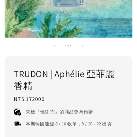
1
/
1
TRUDON | Aphélie 亞菲麗
香精
Regular
NT$ 172000
price
未標『現貨📦』的商品皆為預購
本期韓國連線 8 / 10 收單，8 / 20 - 22 出貨