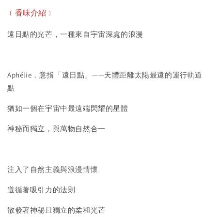
﹝香味介紹﹞
遠日點的光芒，一種來自宇宙深處的浪漫
Aphélie，意指「遠日點」——天體距離太陽最遠的運行軌道
點
猶如一個在宇宙中最遠端閃耀的星體
神秘而獨立，與萬物自然合一
注入了自然主義與浪漫情懷
遵循著吸引力的法則
散發著神秘且獨立的柔和光芒