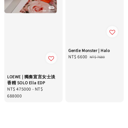
Gentle Monster | Halo
Sale
NT$ 6600
Regular
NT$ 7680
price
price
LOEWE | 獨奏宣言女士淡
香精 SOLO Ella EDP
Regular
NT$ 475000
-
NT$
price
688000