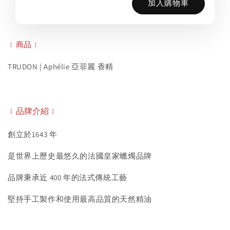
加入購物車
﹝商品﹞
TRUDON | Aphélie 亞菲麗 香精
﹝品牌介紹﹞
創立於1643 年
是世界上歷史最悠久的法國皇家蠟燭品牌
品牌秉承近 400 年的法式傳統工藝
堅持手工製作和使用最高品質的天然精油