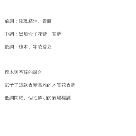
前調：玫瑰精油、青藤
中調：黑加侖子花蕾、苔蘚
後調：檀木、零陵香豆
檀木與苔蘚的融合
賦予了這款香精高雅的木質花香調
低調閃耀、個性鮮明的氣場標誌