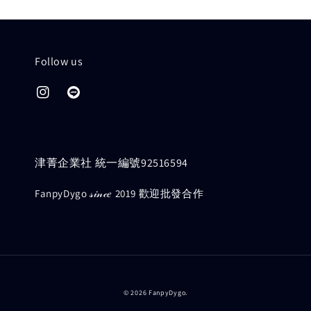
Follow us
津菁企業社 統一編號92516594
FanpyDygo 𝓈𝒾𝓃𝒸𝑒 2019 歡迎批發合作
© 2026 FanpyDygo.