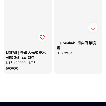
Sujipmihak | 室內香氛噴
霧
LOEWE | 奇蹟天光淡香水
Regular
NT$ 3900
AIRE Sutileza EDT
price
Regular
NT$ 420000
-
NT$
price
600000