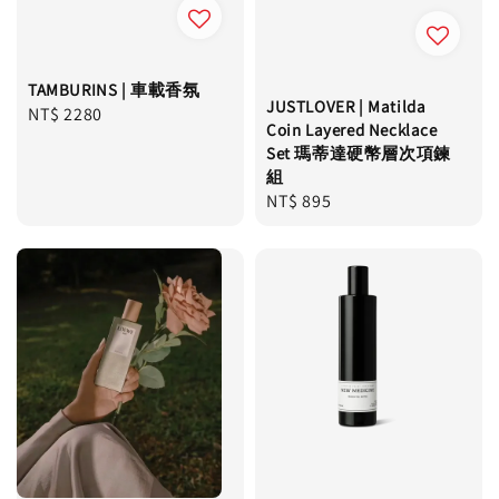
TAMBURINS | 車載香氛
JUSTLOVER | Matilda
Regular
NT$ 2280
Coin Layered Necklace
price
Set 瑪蒂達硬幣層次項鍊
組
Regular
NT$ 895
price