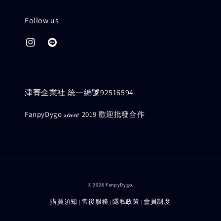
Follow us
津菁企業社 統一編號92516594
FanpyDygo 𝓈𝒾𝓃𝒸𝑒 2019 歡迎批發合作
© 2026 FanpyDygo.
購買須知
售後服務
隱私政策
會員制度
|
|
|