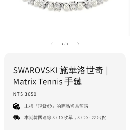
1
/
4
SWAROVSKI 施華洛世奇 |
Matrix Tennis 手鏈
Regular
NT$ 3650
price
未標『現貨📦』的商品皆為預購
本期韓國連線 8 / 10 收單，8 / 20 - 22 出貨