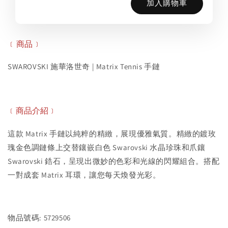
加入購物車
﹝商品﹞
SWAROVSKI 施華洛世奇 | Matrix Tennis 手鏈
﹝商品介紹﹞
這款 Matrix 手鏈以純粹的精緻，展現優雅氣質。精緻的鍍玫
瑰金色調鏈條上交替鑲嵌白色 Swarovski 水晶珍珠和爪鑲
Swarovski 鋯石，呈現出微妙的色彩和光線的閃耀組合。搭配
一對成套 Matrix 耳環，讓您每天煥發光彩。
物品號碼: 5729506