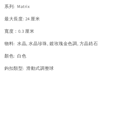
系列: Matrix
最大長度: 24 厘米
寬度：0.3 厘米
物料: 水晶, 水晶珍珠, 鍍玫瑰金色調, 方晶鋯石
顏色: 白色
鉤扣類型: 滑動式調整球