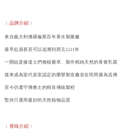
﹝品牌介紹﹞
來自義大利佛羅倫斯百年香水製藥廠
最早起源甚至可以追溯到西元1221年
一開始是修道士們種植藥草、製作精純天然的香膏乳霜
後來成為當代皇室認定的榮譽製造廠並在民間廣為流傳
至今仍遵守傳教士的精良傳統製程
堅持只選用最好的天然植物品質
﹝香味介紹﹞