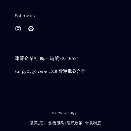
Follow us
津菁企業社 統一編號92516594
FanpyDygo 𝓈𝒾𝓃𝒸𝑒 2019 歡迎批發合作
© 2026 FanpyDygo.
購買須知
售後服務
隱私政策
會員制度
|
|
|