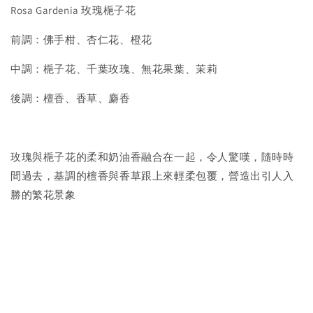
Rosa Gardenia 玫瑰梔子花
前調：佛手柑、杏仁花、橙花
中調：梔子花、千葉玫瑰、無花果葉、茉莉
後調：檀香、香草、麝香
玫瑰與梔子花的柔和奶油香融合在一起，令人驚嘆，隨時時
間過去，基調的檀香與香草跟上來輕柔包覆，營造出引人入
勝的繁花景象