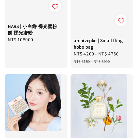
NARS | 小白餅 裸光蜜粉
餅 裸光蜜粉
Regular
NT$ 108000
archivepke | Small fling
price
hobo bag
Sale
NT$ 4200
-
NT$ 4750
Regula
price
price
NT$ 5150
-
NT$ 5900