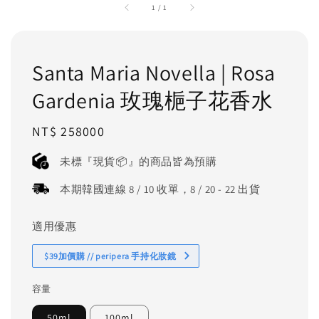
1
/
1
Santa Maria Novella | Rosa
Gardenia 玫瑰梔子花香水
Regular
NT$ 258000
price
未標『現貨📦』的商品皆為預購
本期韓國連線 8 / 10 收單，8 / 20 - 22 出貨
適用優惠
$39加價購 // peripera 手持化妝鏡
容量
50ml
100ml