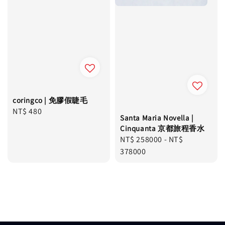
coringco | 免膠假睫毛
Regular
NT$ 480
Santa Maria Novella |
price
Cinquanta 京都旅程香水
Regular
NT$ 258000
-
NT$
price
378000