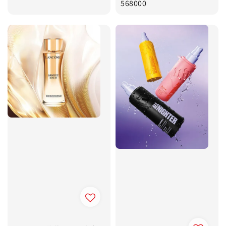
price
568000