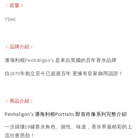
﹝容量﹞
75ml
﹝品牌介紹﹞
潘海利根Penhaligon’s 是來自英國的百年香水品牌
自1870年創立至今已超過百年 更擁有皇家御用認證！
﹝商品介紹﹞
Penhaligon’s 潘海利根Portraits 獸首肖像系列完整介紹
一次搞懂19罐香水角色、個性、味道，香水界最精彩的上
流社會恩怨！