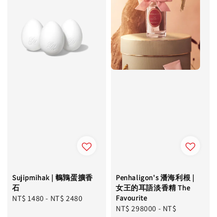
Sujipmihak | 鵪鶉蛋擴香
Penhaligon's 潘海利根 |
石
女王的耳語淡香精 The
Regular
NT$ 1480
-
NT$ 2480
Favourite
Regular
NT$ 298000
-
NT$
price