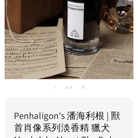
1
/
2
Penhaligon's 潘海利根 | 獸
首肖像系列淡香精 獵犬