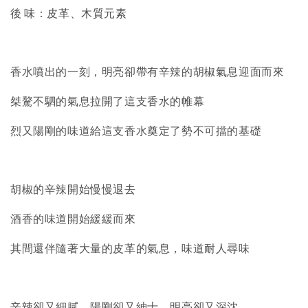
後 味：皮革、木質元素
香水噴出的一刻，明亮卻帶有辛辣的胡椒氣息迎面而來
桀驁不駟的氣息拉開了這支香水的帷幕
烈又陽剛的味道給這支香水奠定了勢不可擋的基礎
胡椒的辛辣開始慢慢退去
酒香的味道開始緩緩而來
其間還伴隨著大量的皮革的氣息，味道耐人尋味
辛辣卻又細膩，陽剛卻又紳士，明亮卻又深沈…