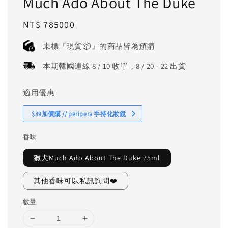
Much Ado About The Duke
Regular
NT$ 785000
price
未標『現貨📦』的商品皆為預購
本期韓國連線 8 / 10 收單，8 / 20 - 22 出貨
適用優惠
$39加價購 // peripera 手持化妝鏡
香味
獵犬Much Ado About The Duke 75ml
其他香味可以私訊詢問❤️
數量