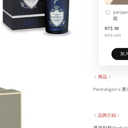
perip
鏡
NT$ 39
NT$ 199
加
﹝商品﹞
Penhaligon
﹝品牌介紹﹞
潘海利根Penha