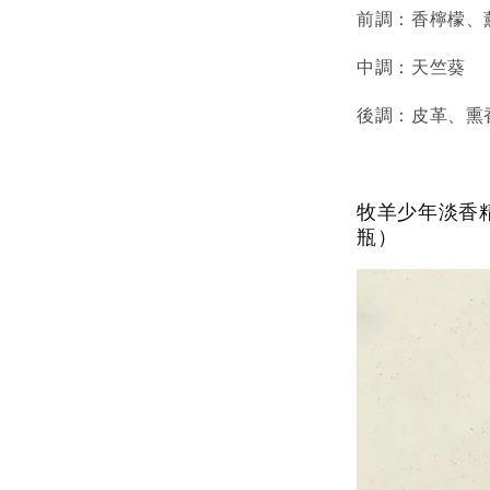
前調：香檸檬、
中調：天竺葵
後調：皮革、熏
牧羊少年淡香精 
瓶）