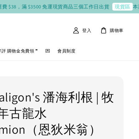
38，滿 $3500 免運
現貨商品三個工作日出貨
本期韓國連線 
現貨區
登入
購物車
好評 購物金免費領 ❞
💌
會員制度
aligon's 潘海利根 | 牧
年古龍水
ymion（恩狄米翁）