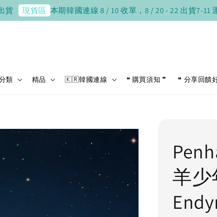
本期韓國連線 8 / 10 收單，8 / 20 - 22 出貨
7-11 運費 $
現貨區
分類
精品
🇰🇷韓國連線
❝ 購買須知 ❞
❝ 分享回饋
Penh
羊少
End