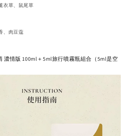
薰衣草、鼠尾草
香、肉豆蔻
濃情版 100ml＋5ml旅行噴霧瓶組合（5ml是空