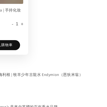
era | 手持化妝
-
+
入購物車
's 潘海利根 | 牧羊少年古龍水 Endymion（恩狄米翁）
ligon’s 是來自英國的百年香水品牌