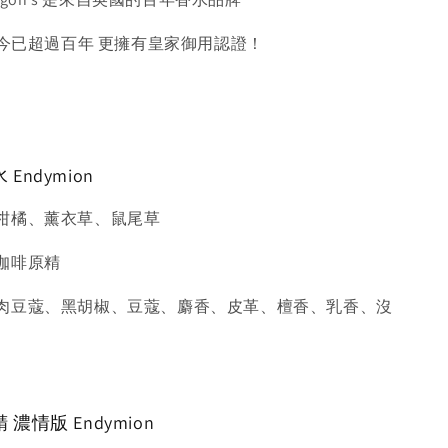
至今已超過百年 更擁有皇家御用認證！
ndymion
柑橘、薰衣草、鼠尾草
咖啡原精
肉豆蔻、黑胡椒、豆蔻、麝香、皮革、檀香、乳香、沒
濃情版 Endymion