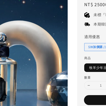
Regular
NT$ 2500
price
未標『
本期韓國連
適用優惠
$39加價購 //
商品
牧羊少年古
數量