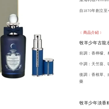
自1870年創立
﹝商品介紹﹞
牧羊少年古龍水 E
前調：香檸檬、
中調：天竺葵、
後調：香根草、
藥
牧羊少年淡香精 