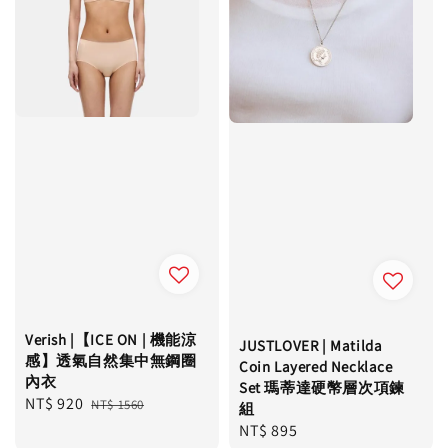
Verish |【ICE ON | 機能涼
JUSTLOVER | Matilda
感】透氣自然集中無鋼圈
Coin Layered Necklace
內衣
Set 瑪蒂達硬幣層次項鍊
Sale
NT$ 920
Regular
NT$ 1560
組
price
price
Regular
NT$ 895