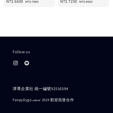
Sale
NT$ 6600
Regular
Sale
NT$ 7250
Regular
NT$ 7680
NT$ 8520
price
price
price
price
Follow us
津菁企業社 統一編號92516594
FanpyDygo 𝓈𝒾𝓃𝒸𝑒 2019 歡迎批發合作