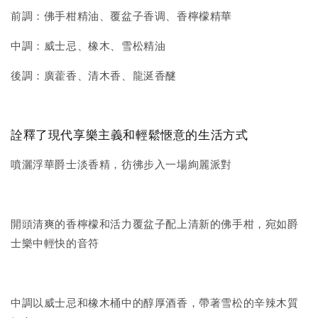
前調：佛手柑精油、覆盆子香调、香檸檬精華
中調：威士忌、橡木、雪松精油
後調：廣藿香、清木香、龍涎香醚
詮釋了現代享樂主義和輕鬆愜意的生活方式
噴灑浮華爵士淡香精，彷彿步入一場絢麗派對
開頭清爽的香檸檬和活力覆盆子配上清新的佛手柑，宛如爵
士樂中輕快的音符
中調以威士忌和橡木桶中的醇厚酒香，帶著雪松的辛辣木質