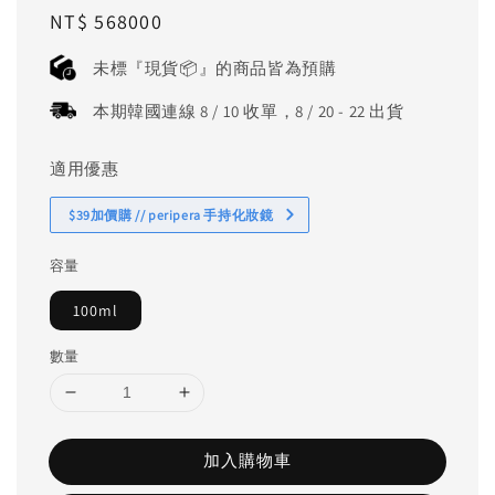
Regular
NT$ 568000
price
未標『現貨📦』的商品皆為預購
本期韓國連線 8 / 10 收單，8 / 20 - 22 出貨
適用優惠
$39加價購 // peripera 手持化妝鏡
容量
100ml
數量
加入購物車