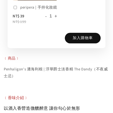
peripera | 手持化妝鏡
-
+
NT$ 39
NT$ 199
加入購物車
﹝商品﹞
Penhaligon's 潘海利根 | 浮華爵士淡香精 The Dandy（不夜威
士忌）
﹝香味
介紹
﹞
以酒入香營造微醺醉意 讓你勾心於無形