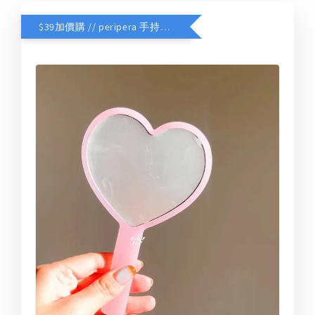
$39加價購 // peripera 手持化妝鏡