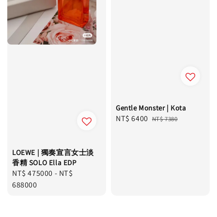
Gentle Monster | Kota
Sale
NT$ 6400
Regular
NT$ 7380
price
price
LOEWE | 獨奏宣言女士淡
香精 SOLO Ella EDP
Regular
NT$ 475000
-
NT$
price
688000