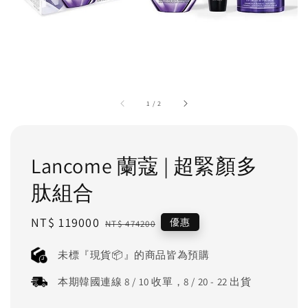
1
/
2
Lancome 蘭蔻 | 超緊顏多
肽組合
Sale
NT$ 119000
Regular
優惠
NT$ 474200
price
price
未標『現貨📦』的商品皆為預購
本期韓國連線 8 / 10 收單，8 / 20 - 22 出貨