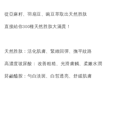
從亞麻籽、羽扇豆、豌豆萃取出天然胜肽
直接給你300種天然胜肽大滿貫！
天然胜肽：活化肌膚、緊緻回彈、撫平紋路
高濃度玻尿酸： 改善粗糙、光滑膚觸、柔嫩水潤
菸鹼醯胺：勻白淡斑、白皙透亮、舒緩肌膚