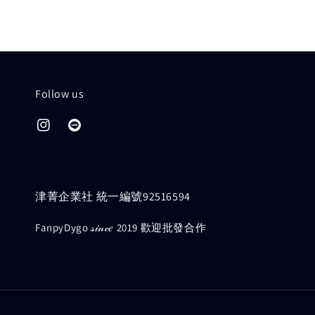
Follow us
津菁企業社 統一編號92516594
FanpyDygo 𝓈𝒾𝓃𝒸𝑒 2019 歡迎批發合作