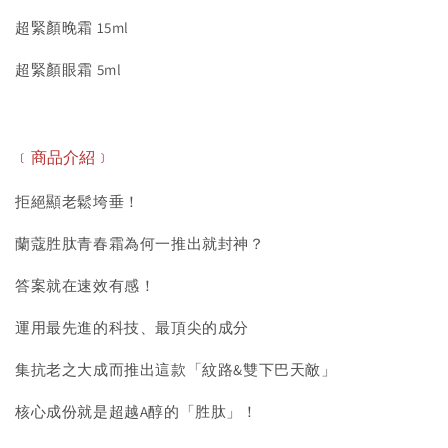
超緊顏晚霜 15ml
超緊顏眼霜 5ml
﹝商品介紹﹞
拒絕顯老鬆垮垂！
蘭蔻胜肽青春霜為何一推出就封神？
答案就在速效有感！
運用最先進的科技、最頂尖的成分
集抗老之大成而推出這款「紋路&雙下巴天敵」
核心成份就是超越A醇的「胜肽」！