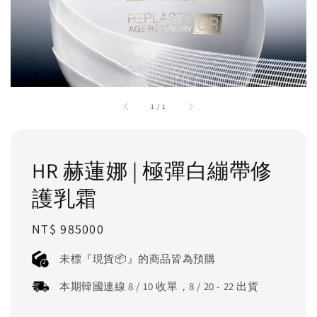
1
/
1
HR 赫蓮娜 | 極彈白繃帶修
護乳霜
Regular
NT$ 985000
price
未標『現貨📦』的商品皆為預購
本期韓國連線 8 / 10 收單，8 / 20 - 22 出貨