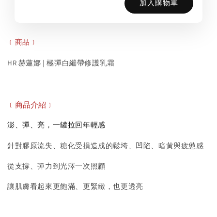
加入購物車
﹝商品﹞
HR 赫蓮娜 | 極彈白繃帶修護乳霜
﹝商品介紹﹞
澎、彈、亮，一罐拉回年輕感
針對膠原流失、糖化受損造成的鬆垮、凹陷、暗黃與疲憊感
從支撐、彈力到光澤一次照顧
讓肌膚看起來更飽滿、更緊緻，也更透亮