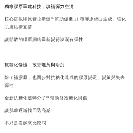
獨家膠原重建科技，填補彈力空洞
核心搭載膠原普拉斯鏈™ 幫助促進 11 種膠原蛋白生成、強化
肌膚結構支撐
讓鬆散的膠原網絡重新變得澎潤有彈性
抗糖化修護，改善蠟黃與暗沉
除了補膠原，也同步對抗糖化造成的膠原變硬、變黃與失去
彈性
全新抗糖化逆轉分子™ 幫助修護糖化損傷
讓肌膚逐漸找回透亮感
不只是看起來比較潤