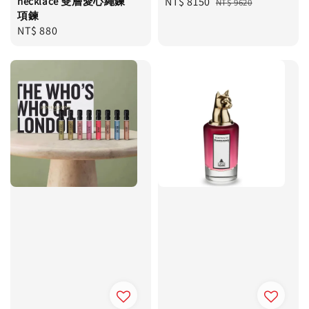
necklace 雙層愛心繩鍊
Sale
NT$ 8150
Regular
NT$ 9620
項鍊
price
price
Regular
NT$ 880
price