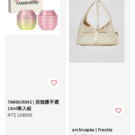
TAMBURINS | 貝殼護手霜
15ml兩入組
Regular
NT$ 108000
price
archivepke | Freckle