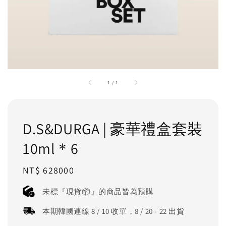
1
/
1
D.S&DURGA | 豪華禮盒套裝
10ml＊6
Regular
NT$ 628000
price
未標『現貨📦』的商品皆為預購
本期韓國連線 8 / 10 收單，8 / 20 - 22 出貨