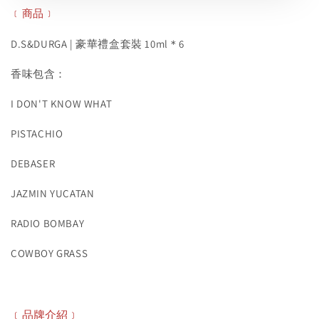
﹝商品﹞
D.S&DURGA | 豪華禮盒套裝 10ml＊6
香味包含：
I DON'T KNOW WHAT
PISTACHIO
DEBASER
JAZMIN YUCATAN
RADIO BOMBAY
COWBOY GRASS
﹝品牌介紹﹞