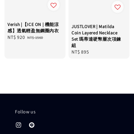
Verish |【ICE ON | 機能涼
JUSTLOVER | Matilda
感】透氣輕盈無鋼圈內衣
Coin Layered Necklace
Sale
NT$ 920
Regular
NT$ 1560
Set 瑪蒂達硬幣層次項鍊
price
price
組
Regular
NT$ 895
price
Follow us