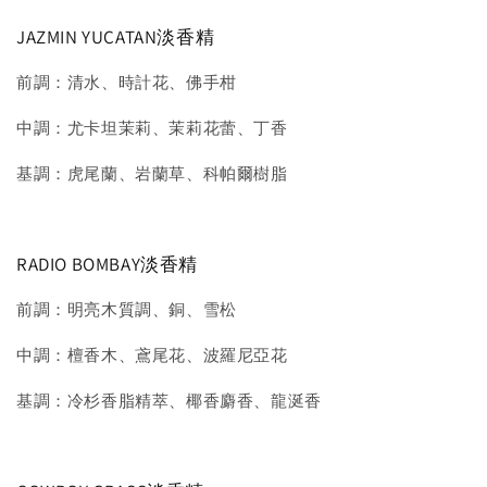
JAZMIN YUCATAN淡香精
前調：清水、時計花、佛手柑
中調：尤卡坦茉莉、茉莉花蕾、丁香
基調：虎尾蘭、岩蘭草、科帕爾樹脂
RADIO BOMBAY淡香精
前調：明亮木質調、銅、雪松
中調：檀香木、鳶尾花、波羅尼亞花
基調：冷杉香脂精萃、椰香麝香、龍涎香