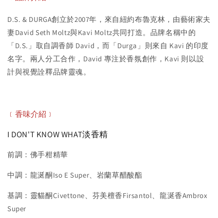
D.S. & DURGA創立於2007年，來自紐約布魯克林，由藝術家夫
妻David Seth Moltz與Kavi Moltz共同打造。品牌名稱中的
「D.S.」取自調香師 David，而「Durga」則來自 Kavi 的印度
名字。兩人分工合作，David 專注於香氛創作，Kavi 則以設
計與視覺詮釋品牌靈魂。
﹝香味
介紹
﹞
I DON'T KNOW WHAT淡香精
前調：佛手柑精華
中調：龍涎酮Iso E Super、岩蘭草醋酸酯
基調：靈貓酮Civettone、芬美檀香Firsantol、龍涎香Ambrox
Super