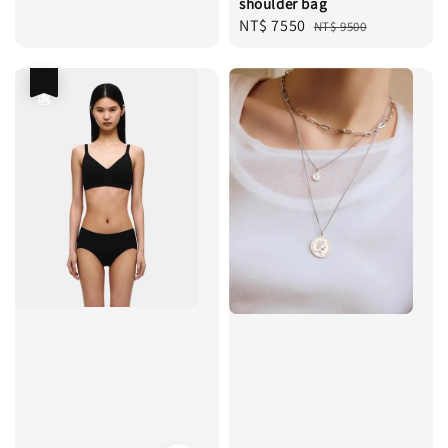
shoulder bag
Sale
NT$ 7550
Regular
NT$ 9500
price
price
優惠