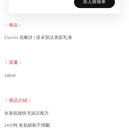
加入購物車
﹝商品﹞
Clarins 克蘭詩 | 漾采肌活美肌乳液
﹝容量﹞
100ml
﹝商品介紹﹞
全新肌能快充賦活配方
24小時 美肌續航不間斷