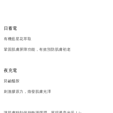
日蓄電
有機藍星花萃取
鞏固肌膚屏障功能，有效預防肌膚初老
夜充電
菸鹼醯胺
刺激膠原力，煥發肌膚光澤
讓肌膚時刻保持飽滿彈潤，展現透亮光采！✨