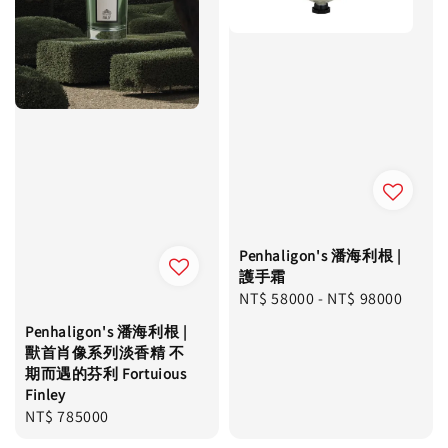
Penhaligon's 潘海利根 |
護手霜
Regular
NT$ 58000
-
NT$ 98000
price
Penhaligon's 潘海利根 |
獸首肖像系列淡香精 不
期而遇的芬利 Fortuious
Finley
Regular
NT$ 785000
price