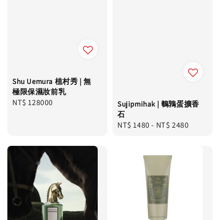
Shu Uemura 植村秀 | 無
極限保濕妝前乳
Regular
NT$ 128000
Sujipmihak | 鵪鶉蛋擴香
price
石
Regular
NT$ 1480
-
NT$ 2480
price