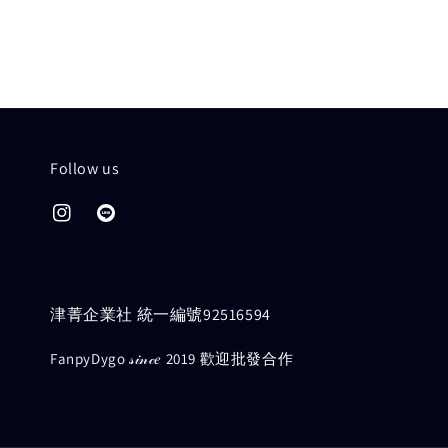
Follow us
津菁企業社 統一編號92516594
FanpyDygo 𝓈𝒾𝓃𝒸𝑒 2019 歡迎批發合作