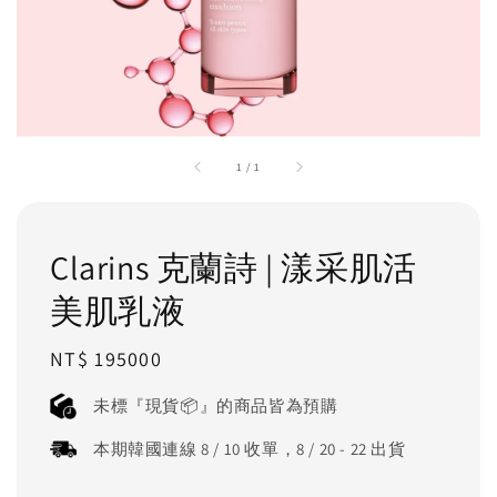
1
/
1
Clarins 克蘭詩 | 漾采肌活
美肌乳液
Regular
NT$ 195000
price
未標『現貨📦』的商品皆為預購
本期韓國連線 8 / 10 收單，8 / 20 - 22 出貨