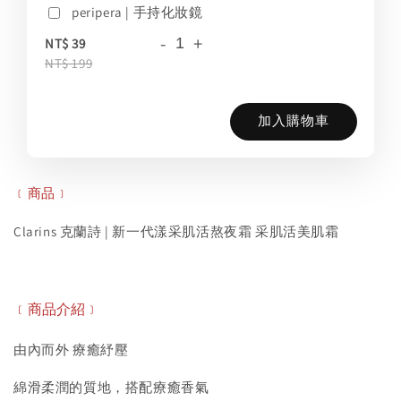
peripera | 手持化妝鏡
-
+
NT$ 39
NT$ 199
加入購物車
﹝商品﹞
Clarins 克蘭詩 | 新一代漾采肌活熬夜霜 采肌活美肌霜
﹝商品介紹﹞
由內而外 療癒紓壓
綿滑柔潤的質地，搭配療癒香氣