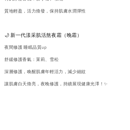
質地輕盈，活力煥發，保持肌膚水潤彈性
🌙 新一代漾采肌活熬夜霜（晚霜）
夜間修護 睡眠品質up
舒緩修護香氣：茉莉、雪松
深層修護，喚醒肌膚年輕活力，減少細紋
讓肌膚白天煥亮，夜晚修護，持續展現健康光澤！✨