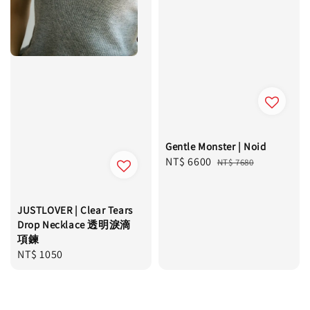
Gentle Monster | Noid
Sale
NT$ 6600
Regular
NT$ 7680
price
price
JUSTLOVER | Clear Tears
Drop Necklace 透明淚滴
項鍊
Regular
NT$ 1050
price