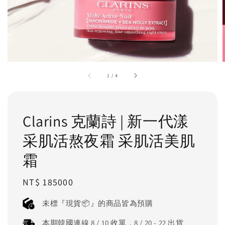
1
/
4
Clarins 克蘭詩 | 新一代漾
采肌活熬夜霜 采肌活美肌
霜
Regular
NT$ 185000
price
未標『現貨📦』的商品皆為預購
本期韓國連線 8 / 10 收單，8 / 20 - 22 出貨