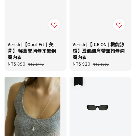
Verish |【Cool-Fit｜美
Verish |【ICE ON | 機能涼
背】 輕量豐胸無扣無鋼
感】透氣細肩帶無扣無鋼
圈內衣
圈內衣
Sale
NT$ 890
Regular
Sale
NT$ 920
Regular
NT$ 1440
NT$ 1560
price
price
price
price
優惠