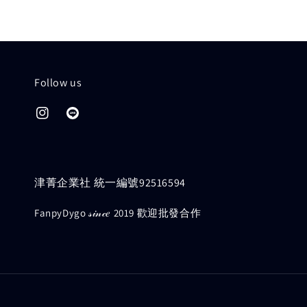
Follow us
津菁企業社 統一編號92516594
FanpyDygo 𝓈𝒾𝓃𝒸𝑒 2019 歡迎批發合作