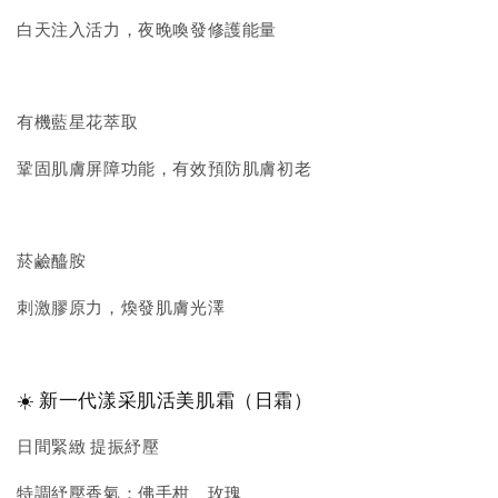
白天注入活力，夜晚喚發修護能量
有機藍星花萃取
鞏固肌膚屏障功能，有效預防肌膚初老
菸鹼醯胺
刺激膠原力，煥發肌膚光澤
☀️ 新一代漾采肌活美肌霜（日霜）
日間緊緻 提振紓壓
特調紓壓香氣：佛手柑、玫瑰