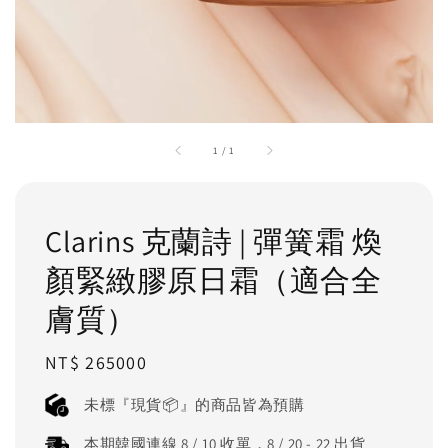
1
/
1
Clarins 克蘭詩 | 彈簧霜 煥
顏緊緻膠原日霜（適合全
膚質）
Regular
NT$ 265000
price
未標『現貨📦』的商品皆為預購
本期韓國連線 8 / 10 收單，8 / 20 - 22 出貨