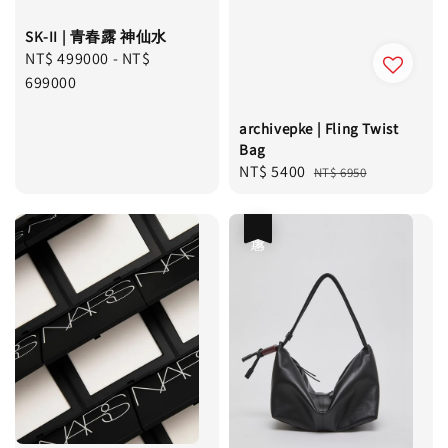
SK-II | 青春露 神仙水
Regular
NT$ 499000
-
NT$
price
699000
archivepke | Fling Twist
Bag
Sale
NT$ 5400
Regular
NT$ 6950
price
price
優惠