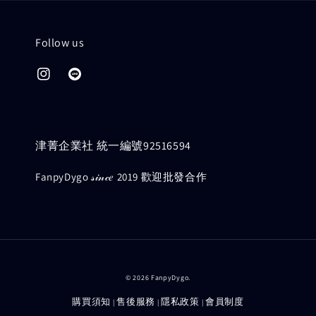
Follow us
津菁企業社 統一編號92516594
FanpyDygo 𝓈𝒾𝓃𝒸𝑒 2019 歡迎批發合作
© 2026 FanpyDygo.
購買須知
售後服務
隱私政策
會員制度
|
|
|