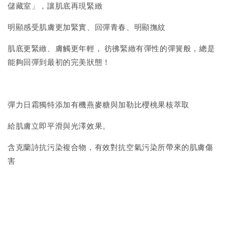
儲藏室」，讓肌底再現緊緻
明顯感受肌膚更加緊實、回彈青春、明顯撫紋
肌底更緊緻、膚觸更年輕， 彷彿緊緻有彈性的彈簧般，總是
能夠回彈到最初的完美狀態！
彈力日霜獨特添加有機燕麥糖與加勒比櫻桃果核萃取
給肌膚立即平滑與光澤效果。
含克蘭詩抗污染複合物，有效對抗空氣污染所帶來的肌膚傷
害