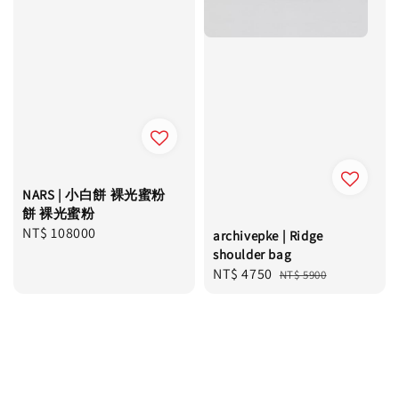
NARS | 小白餅 裸光蜜粉
餅 裸光蜜粉
Regular
NT$ 108000
archivepke | Ridge
price
shoulder bag
Sale
NT$ 4750
Regular
NT$ 5900
price
price