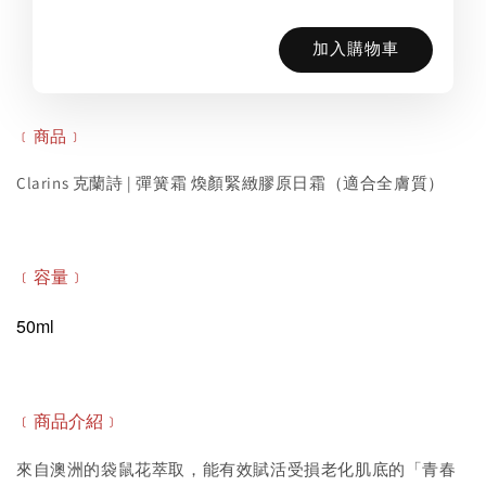
加入購物車
﹝商品﹞
Clarins 克蘭詩 | 彈簧霜 煥顏緊緻膠原日霜（適合全膚質）
﹝容量﹞
50ml
﹝商品介紹﹞
來自澳洲的袋鼠花萃取，能有效賦活受損老化肌底的「青春