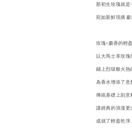
那初生玫瑰就是
宛如新鮮現摘 
玫瑰+麝香的輕
以大馬士革玫瑰
鋪上烈燄般火熱
為香水增添了意
傳統基礎上刻意
讓經典的浪漫更
成就了輕盈乾淨