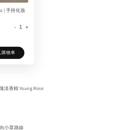
era | 手持化妝
-
+
入購物車
瑰淡香精 Young Rose
水偏向小眾路線