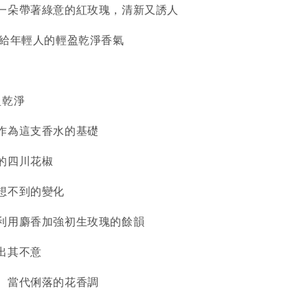
一朵帶著綠意的紅玫瑰，清新又誘人
獻給年輕人的輕盈乾淨香氣
盈乾淨
作為這支香水的基礎
的四川花椒
想不到的變化
利用麝香加強初生玫瑰的餘韻
出其不意
、當代俐落的花香調