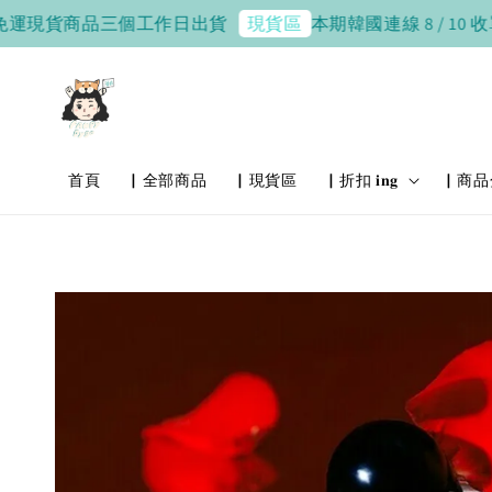
貨商品三個工作日出貨
本期韓國連線 8 / 10 收單，8 / 
現貨區
首頁
▏全部商品
▏現貨區
▏折扣 𝐢𝐧𝐠
▏商品