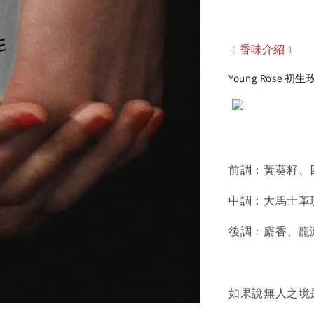
﹝香味
介紹
﹞
Young Rose 初
前調：黃葵籽、
中調：大馬士革
後調：麝香、龍
如果說無人之境