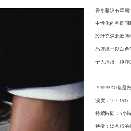
香水瓶沒有華麗
中性化的香氣同
設計充滿北歐時
品牌統一以白色
予人清淡、純淨
＊BYREDO都是做
濃度：10～15%
持續時間：5小
特徵：淡香精的