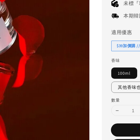
未標『
本期韓國連
適用優惠
$39加價購 //
香味
100ml
其他香味也
數量