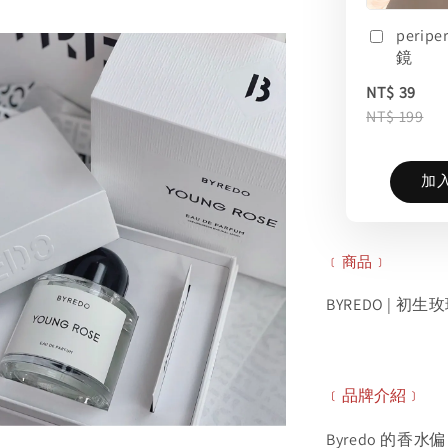
perip
鏡
NT$ 39
NT$ 199
加
﹝商品﹞
BYREDO | 初生玫
﹝品牌介紹﹞
Byredo 的香