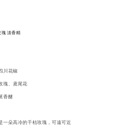
生玫瑰 淡香精
四川花椒
玫瑰、鳶尾花
涎香醚
是一朵高冷的千枯玫瑰，可遠可近