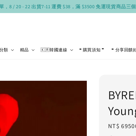
20 - 22 出貨
7-11 運費 $38，滿 $3500 免運
現貨商品三個工作
分類
精品
🇰🇷韓國連線
❝ 購買須知 ❞
❝ 分享回饋
BYR
Youn
Regular
NT$ 6950
price