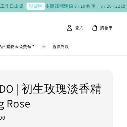
日出貨
本期韓國連線 8 / 10 收單，8 / 20 - 22 出貨
7-1
現貨區
登入
購物車
好評 購物金免費領 ❞
💌
會員制度
EDO | 初生玫瑰淡香精
g Rose
00