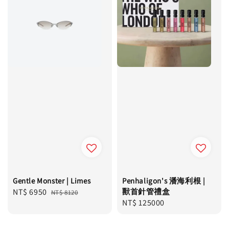
Gentle Monster | Limes
Penhaligon's 潘海利根 |
Sale
NT$ 6950
Regular
獸首針管禮盒
NT$ 8120
Regular
NT$ 125000
price
price
price