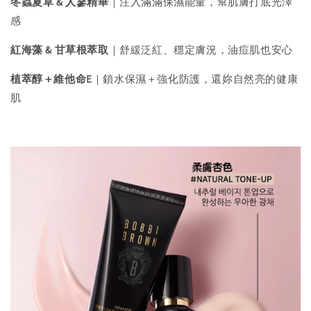
冬蟲夏草 & 人蔘精華
｜注入滿滿保濕能量，幫肌膚打底光澤
感
紅海藻 & 甘草根萃取
｜舒緩泛紅、穩定膚況，油痘肌也安心
植萃醇＋維他命E
｜鎖水保濕＋強化防護，還妳自然亮的健康
肌