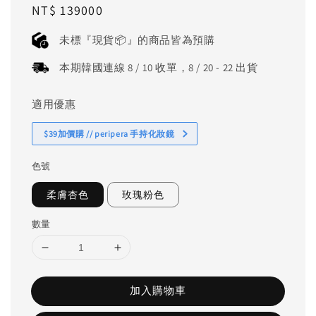
Regular
NT$ 139000
price
未標『現貨📦』的商品皆為預購
本期韓國連線 8 / 10 收單，8 / 20 - 22 出貨
適用優惠
$39加價購 // peripera 手持化妝鏡
色號
柔膚杏色
玫瑰粉色
數量
加入購物車