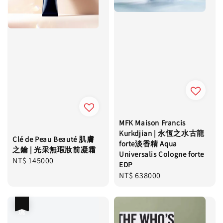
MFK Maison Francis
Kurkdjian | 永恆之水古龍
Clé de Peau Beauté 肌膚
forte淡香精 Aqua
之鑰 | 光采無瑕妝前凝霜
Universalis Cologne forte
Regular
NT$ 145000
EDP
price
Regular
NT$ 638000
price
優惠