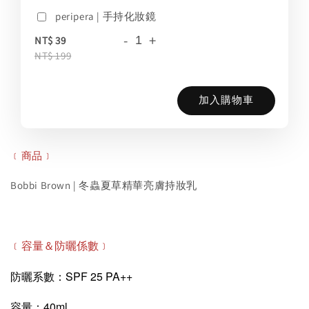
peripera | 手持化妝鏡
-
+
NT$ 39
NT$ 199
加入購物車
﹝商品﹞
Bobbi Brown | 冬蟲夏草精華亮膚持妝乳
﹝容量＆防曬係數﹞
防曬系數：SPF 25 PA++
容量：40ml