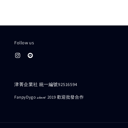
Follow us
津菁企業社 統一編號92516594
FanpyDygo 𝓈𝒾𝓃𝒸𝑒 2019 歡迎批發合作