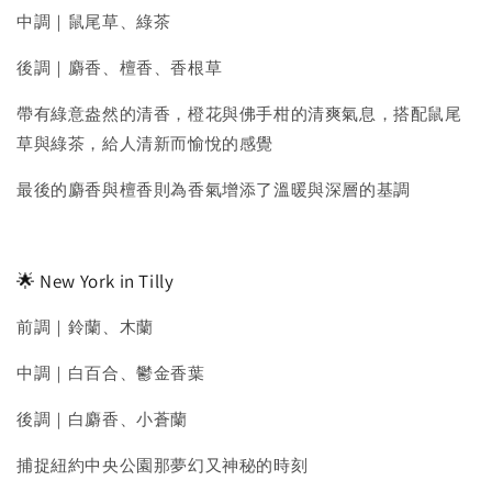
中調｜鼠尾草、綠茶
後調｜麝香、檀香、香根草
帶有綠意盎然的清香，橙花與佛手柑的清爽氣息，搭配鼠尾
草與綠茶，給人清新而愉悅的感覺
最後的麝香與檀香則為香氣增添了溫暖與深層的基調
🌟 New York in Tilly
前調｜鈴蘭、木蘭
中調｜白百合、鬱金香葉
後調｜白麝香、小蒼蘭
捕捉紐約中央公園那夢幻又神秘的時刻