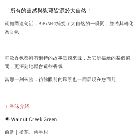
「所有的靈感與慰藉皆源於大自然！」
就如同這句話，BiBiANG捕捉了大自然的一瞬間，並將其轉化
為香氣
每款香氛都擁有獨特的故事靈感來源，及它所描繪的某個瞬
間，更深刻地體會這些香氣
當那一刻來臨，彷彿眼前的風景也一同展現在您面前
﹝香味
介紹
﹞
🌟 Walnut Creek Green
前調｜橙花、佛手柑