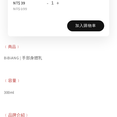
-
+
NT$ 39
NT$ 199
加入購物車
﹝商品﹞
BiBiANG | 手部身體乳
﹝容量﹞
300ml
﹝品牌介紹﹞