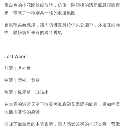
當白色的小花開始綻放時，仿佛一陣雨後的清新氣息撲面而
來，帶來了一種別具一格的浪漫氛圍
香氛輕柔而純淨，讓人彷彿置身於中央公園中，沐浴在細雨
中，體驗前所未有的獨特香氣
Lost Wood
前調｜月桂葉
中調｜雪松、黃葵
後調｜鼠尾草、琥珀木
在無雲的湛藍天空下散發著孤寂卻又溫暖的氣息，猶如輕柔
地擁抱著你的身體
捕捉了最自然的木質香調，讓人感受柔和的木頭香氣，營造