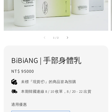
1
/
2
BiBiANG | 手部身體乳
Regular
NT$ 95000
price
未標『現貨📦』的商品皆為預購
本期韓國連線 8 / 10 收單，8 / 20 - 22 出貨
適用優惠