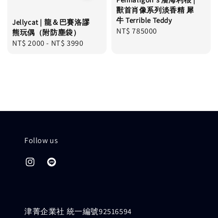
獸首肖像系列淡香精 犀
牛 Terrible Teddy
Jellycat | 龍＆巴賽洛謬
Regular
NT$ 785000
熊玩偶（附防塵袋）
price
Regular
NT$ 2000
-
NT$ 3990
price
Follow us
津菁企業社 統一編號92516594