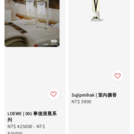
Sujipmihak | 室內擴香
Regular
NT$ 3900
price
LOEWE | 001 事後清晨系
列
Regular
NT$ 425000
-
NT$
price
815000