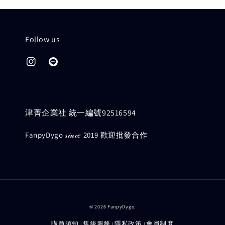
Follow us
津菁企業社 統一編號92516594
FanpyDygo 𝓈𝒾𝓃𝒸𝑒 2019 歡迎批發合作
© 2026 FanpyDygo.
購買須知
售後服務
隱私政策
會員制度
|
|
|