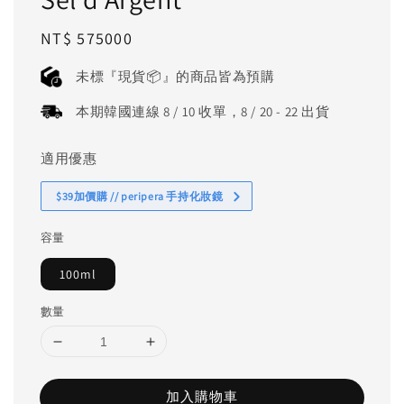
Regular
NT$ 575000
price
未標『現貨📦』的商品皆為預購
本期韓國連線 8 / 10 收單，8 / 20 - 22 出貨
適用優惠
$39加價購 // peripera 手持化妝鏡
容量
100ml
數量
加入購物車