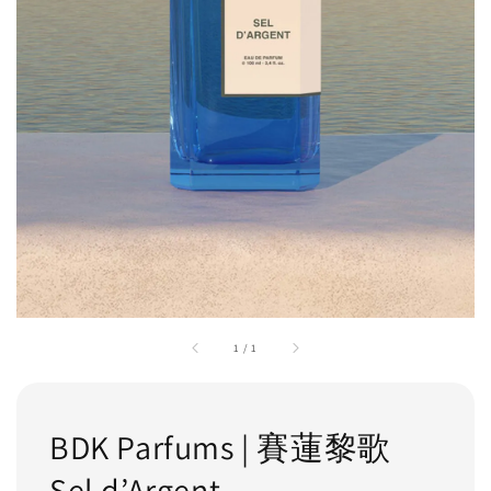
1
/
1
BDK Parfums | 賽蓮黎歌
Sel d’Argent