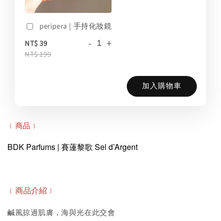
peripera | 手持化妝鏡
-
+
NT$ 39
NT$ 199
加入購物車
﹝商品﹞
BDK Parfums | 賽蓮黎歌 Sel d’Argent
﹝商品
介紹
﹞
鹹風掠過肌膚，海與光在此交會