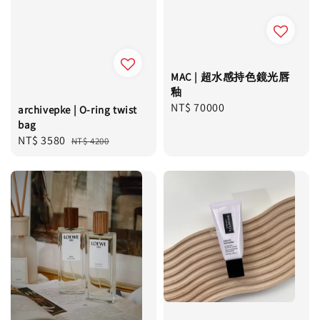
MAC | 超水感持色鏡光唇
釉
Regular
NT$ 70000
archivepke | O-ring twist
price
bag
Sale
NT$ 3580
Regular
NT$ 4200
price
price