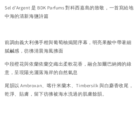
Sel d’Argent 是 BDK Parfums 對科西嘉島的致敬，一首寫給地
中海的清新海鹽詩篇
前調由義大利佛手柑與葡萄柚揭開序幕，明亮果酸中帶著細
膩鹹感，彷彿清晨海風拂面
中段橙花與依蘭依蘭交織出柔軟花香，融合加爾巴納姆的綠
意，呈現陽光灑落海岸的自然氣息
尾韻以 Ambroxan、喀什米蘭木、Timbersilk 與白麝香收尾，
乾淨、貼膚，留下彷彿被海水洗過的肌膚餘韻。