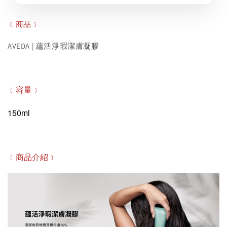
﹝商品﹞
AVEDA | 蘊活淨瑕潔膚凝膠
﹝容量﹞
150ml
﹝商品介紹﹞