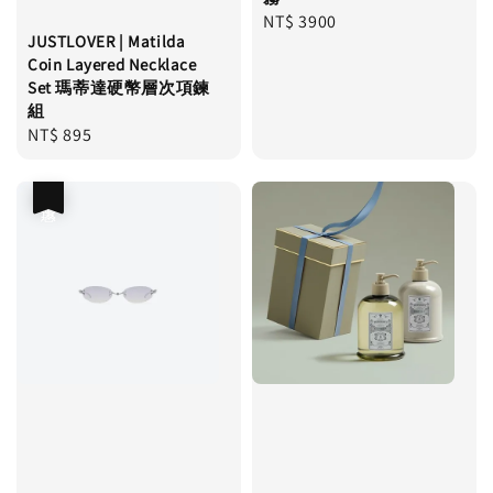
Regular
NT$ 3900
JUSTLOVER | Matilda
price
Coin Layered Necklace
Set 瑪蒂達硬幣層次項鍊
組
Regular
NT$ 895
price
優惠