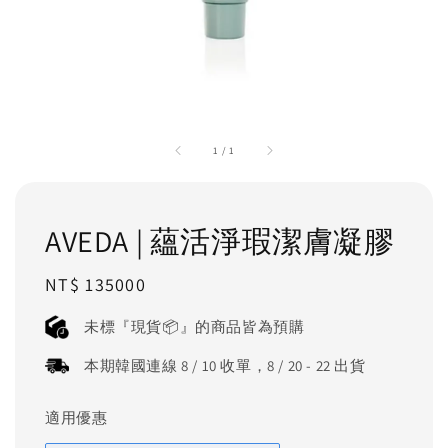
1
/
1
AVEDA | 蘊活淨瑕潔膚凝膠
Regular
NT$ 135000
price
未標『現貨📦』的商品皆為預購
本期韓國連線 8 / 10 收單，8 / 20 - 22 出貨
適用優惠