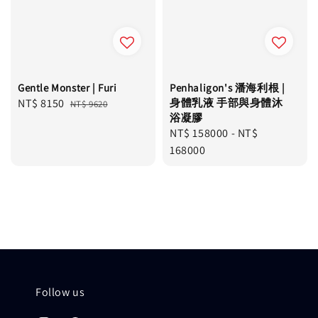
Gentle Monster | Furi
Penhaligon's 潘海利根 |
Sale
NT$ 8150
Regular
身體乳液 手部與身體沐
NT$ 9620
浴凝膠
price
price
Regular
NT$ 158000
-
NT$
price
168000
Follow us